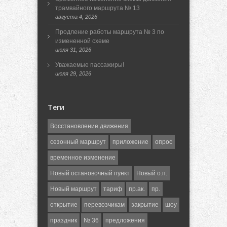
трамвайного маршрута № 13
августа 4, 2026
Продление работы маршрута № 3 по
измененной схеме
июля 31, 2026
Уважаемые пассажиры!
июля 29, 2026
Теги
Восстановление движения
сезонный маршрут
приложение
опрос
временное изменение
Новый остановочный пункт
Новый о.п.
Новый маршрут
тариф
пр.ак.
пр.
открытие
перевозчикам
закрытие
шоу
праздник
№ 36
предложения