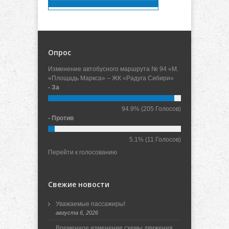
Опрос
Изменение автобусного маршрута № 94 «М.
«Площадь Маркса» – ЖК «Радуга Сибири»
- За
94.9%
(205 Голосов)
- Против
5.1%
(11 Голосов)
Перейти к голосованию
Свежие новости
Уважаемые пассажиры!
августа 6, 2026
Временное изменение схемы движения