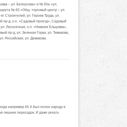
вка – ул. Белоусова» и № 65а «ул.
шрута № 65 «Общ. торговый центр – ул.
кт Строителей, ул. Героев Труда, ул.
вый пр-д, о.п. «Садовый проезд», Садовый
, ул. Лесосечная, о.п. «Нижняя Ельцовка»,
вый пр-д, ул. Зеленая Горка, ул. Тимакова,
ул. Российская, ул. Демакова.
сегда например 65 А был полон народу и
ая лишних пересадок. И даже уехать