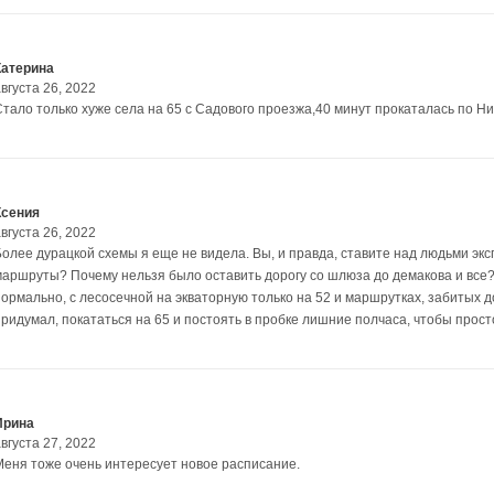
Катерина
вгуста 26, 2022
Стало только хуже села на 65 с Садового проезжа,40 минут прокаталась по Н
Ксения
вгуста 26, 2022
Более дурацкой схемы я еще не видела. Вы, и правда, ставите над людьми эк
маршруты? Почему нельзя было оставить дорогу со шлюза до демакова и все?
нормально, с лесосечной на экваторную только на 52 и маршрутках, забитых 
придумал, покататься на 65 и постоять в пробке лишние полчаса, чтобы прос
Ирина
вгуста 27, 2022
Меня тоже очень интересует новое расписание.