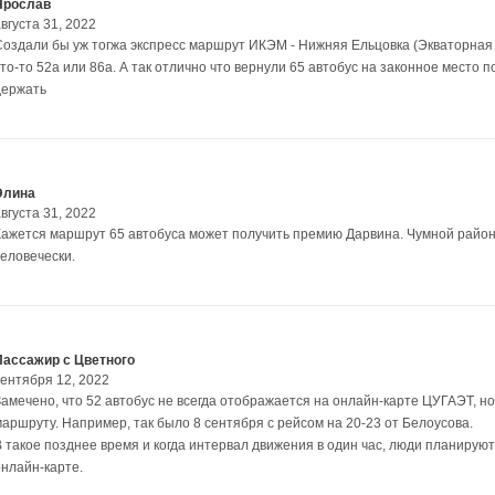
Ярослав
вгуста 31, 2022
Создали бы уж тогжа экспресс маршрут ИКЭМ - Нижняя Ельцовка (Экваторная 
то-то 52а или 86а. А так отлично что вернули 65 автобус на законное место п
держать
Элина
вгуста 31, 2022
Кажется маршрут 65 автобуса может получить премию Дарвина. Чумной район 
человечески.
Пассажир с Цветного
сентября 12, 2022
Замечено, что 52 автобус не всегда отображается на онлайн-карте ЦУГАЭТ, но
маршруту. Например, так было 8 сентября с рейсом на 20-23 от Белоусова.
В такое позднее время и когда интервал движения в один час, люди планируют
онлайн-карте.