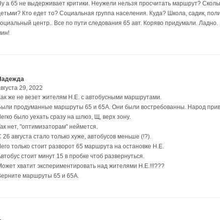
Ну а 65 не выдерживает критики. Неужели нельзя просчитать маршрут? Сколь
детьми? Кто едет то? Социальная группа населения. Куда? Школа, садик, пол
социальный центр.. Все по пути следования 65 авт. Коряво придумали. Ладно
мин!
Надежда
вгуста 29, 2022
Как же не везет жителям Н.Е. с автобусными маршрутами.
Были продуманные маршруты 65 и 65А. Они были востребованны. Народ привы
егко было уехать сразу на шлюз, Щ, верх зону.
Так нет, "оптимизаторам" неймется.
 26 августа стало только хуже, автобусов меньше (!?).
Чего только стоит разворот 65 маршрута на остановке Н.Е.
втобус стоит минут 15 в пробке чтоб развернуться.
Может хватит экспериментировать над жителями Н.Е.!!!???
Верните маршруты 65 и 65А.