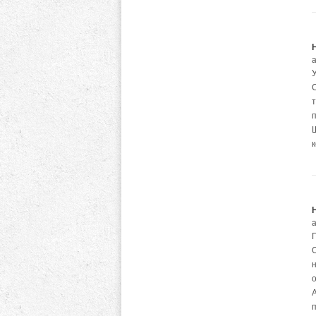
а
С
Ш
а
п