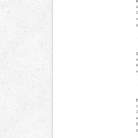
а
ч
а