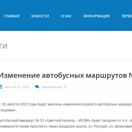
ГЛАВНАЯ
НОВОСТИ
О НАС
ИНФОРМАЦИЯ
ПЕРЕ
ти
Изменение автобусных маршрутов № 
августа 25, 2022
Комментарии: 17
С 26 августа 2022 года будут внесены изменения в работу автобусных марш
Ельцовка».
Автобусный маршрут № 52 «Цветной проезд – ИКЭМ» будет продлен от о.п. «
ниверситетскому проспекту, через Бердское шоссе, ул. Русская, ул. Шлюзовая,