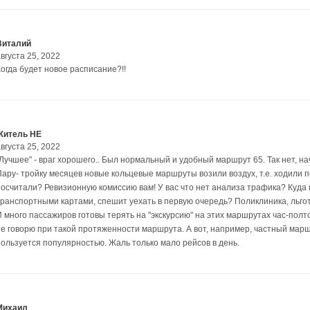
Виталий
вгуста 25, 2022
Когда будет новое расписание?!!
Житель НЕ
вгуста 25, 2022
"Лучшее" - враг хорошего.. Был нормальный и удобный маршрут 65. Так нет, н
Пару- тройку месяцев новые кольцевые маршруты возили воздух, т.е. ходили 
посчитали? Ревизионную комиссию вам! У вас что нет анализа трафика? Куда
транспортными картами, спешит уехать в первую очередь? Поликлиника, льгот
И много пассажиров готовы терять на "экскурсию" на этих маршрутах час-пол
не говорю при такой протяженности маршрута. А вот, например, частный марш
пользуется популярностью. Жаль только мало рейсов в день.
Михаил