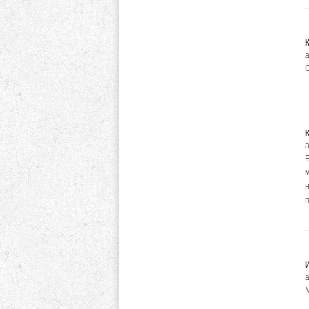
а
а
а