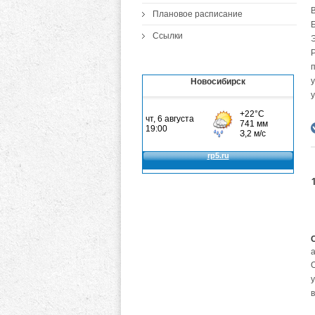
Плановое расписание
Ссылки
Э
Р
п
у
Новосибирск
у
а