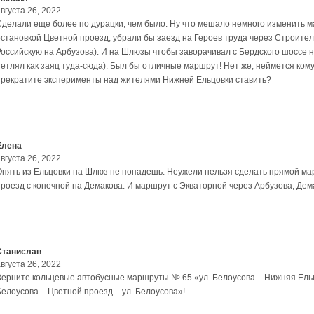
вгуста 26, 2022
Сделали еще более по дурацки, чем было. Ну что мешало немного изменить 
остановкой Цветной проезд, убрали бы заезд на Героев труда через Строител
Российскую на Арбузова). И на Шлюзы чтобы заворачивал с Бердского шоссе на
петлял как заяц туда-сюда). Был бы отличные маршрут! Нет же, неймется кому
прекратите эксперименты над жителями Нижней Ельцовки ставить?
Елена
вгуста 26, 2022
Опять из Ельцовки на Шлюз не попадешь. Неужели нельзя сделать прямой ма
проезд с конечной на Демакова. И маршрут с Экваторной через Арбузова, Де
Станислав
вгуста 26, 2022
Верните кольцевые автобусные маршруты № 65 «ул. Белоусова – Нижняя Ельцо
Белоусова – Цветной проезд – ул. Белоусова»!