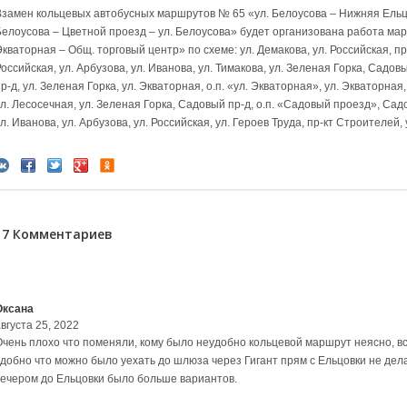
Взамен кольцевых автобусных маршрутов № 65 «ул. Белоусова – Нижняя Ельцо
Белоусова – Цветной проезд – ул. Белоусова» будет организована работа мар
кваторная – Общ. торговый центр» по схеме: ул. Демакова, ул. Российская, пр-
оссийская, ул. Арбузова, ул. Иванова, ул. Тимакова, ул. Зеленая Горка, Садо
р-д, ул. Зеленая Горка, ул. Экваторная, о.п. «ул. Экваторная», ул. Экваторная
л. Лесосечная, ул. Зеленая Горка, Садовый пр-д, о.п. «Садовый проезд», Садо
л. Иванова, ул. Арбузова, ул. Российская, ул. Героев Труда, пр-кт Строителей, 
17 Комментариев
Оксана
вгуста 25, 2022
Очень плохо что поменяли, кому было неудобно кольцевой маршрут неясно, в
удобно что можно было уехать до шлюза через Гигант прям с Ельцовки не дел
вечером до Ельцовки было больше вариантов.