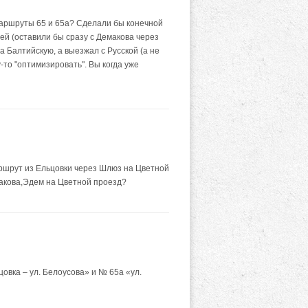
маршруты 65 и 65а? Сделали бы конечной
ей (оставили бы сразу с Демакова через
 Балтийскую, а выезжал с Русской (а не
-то "оптимизировать". Вы когда уже
ршрут из Ельцовки через Шлюз на Цветной
макова,Эдем на Цветной проезд?
вка – ул. Белоусова» и № 65а «ул.