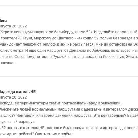
Нина
вгуста 28, 2022
Уберите всю выдуманную вами белиберду, кроме 52к. И сделайте нормальный
троителей, Науки, Морскому до Цветного - как ходил 52, только без заезда в 
туда - дойдет пешком от Теплофизики, не рассыпется. Мне до остановки на Э
полкилометра. И еще один маршрут: от Демакова по Арбузова, по ельцовочны
люз по Северному, потом по Русской, опять на шоссе, на Лесосечную, Экваторн
конечная.
Надежда житель НЕ
вгуста 28, 2022
Господа, экспериментаторы хватит подталкивать народ к революции.
Обеспечьте людей нормальными маршрутами с адекватным интервалом движен
на шлюз? Чем увеличили время движения маршрута. Это рентабельно? Выдел
отдельный маршрут.
А 52 оставьте жителям НЕ, как оно и было всегда, при этом интервал движения
очему нет рейсов!? Опять стоим и ждём...