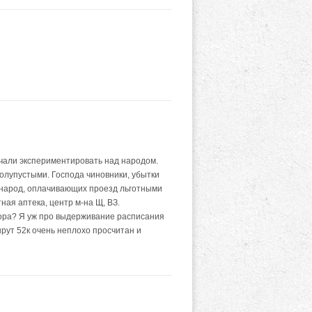
ачали экспериментировать над народом.
полупустыми. Господа чиновники, убытки
 народ, оплачивающих проезд льготными
ная аптека, центр м-на Щ, ВЗ.
тора? Я уж про выдерживание расписания
рут 52к очень неплохо просчитан и