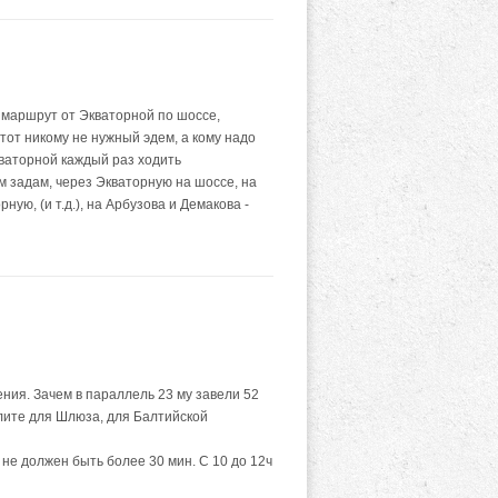
 маршрут от Экваторной по шоссе,
этот никому не нужный эдем, а кому надо
кваторной каждый раз ходить
м задам, через Экваторную на шоссе, на
ую, (и т.д.), на Арбузова и Демакова -
ия. Зачем в параллель 23 му завели 52
ите для Шлюза, для Балтийской
 не должен быть более 30 мин. С 10 до 12ч