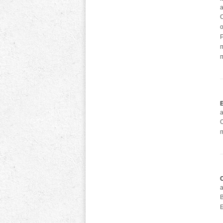
а
а
а