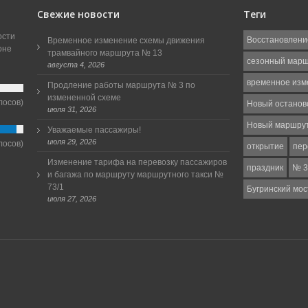
Свежие новости
Теги
ости
Восстановлени
Временное изменение схемы движения
оне
трамвайного маршрута № 13
сезонный мар
августа 4, 2026
временное изм
Продление работы маршрута № 3 по
измененной схеме
лосов)
Новый останов
июля 31, 2026
Новый маршру
Уважаемые пассажиры!
июля 29, 2026
лосов)
открытие
пер
Изменение тарифа на перевозку пассажиров
праздник
№ 3
и багажа по маршруту маршрутного такси №
73/1
Бугринский мос
июля 27, 2026