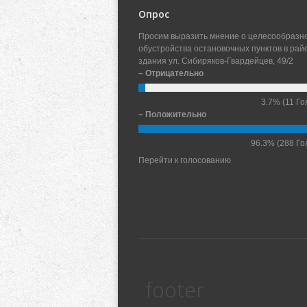
Опрос
Просим выразить мнение о целесообразн
обустройства остановочных пунктов в рай
здания ул. Сибиряков-Гвардейцев, 49/2
– Отрицательно
3.7%
(11 Го
– Положительно
96.3%
(288 Го
Перейти к голосованию
footer