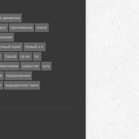
е движения
шрут
приложение
опрос
енение
очный пункт
Новый о.п.
т
тариф
пр.ак.
пр.
евозчикам
закрытие
шоу
6
предложения
т
маршрутное такси