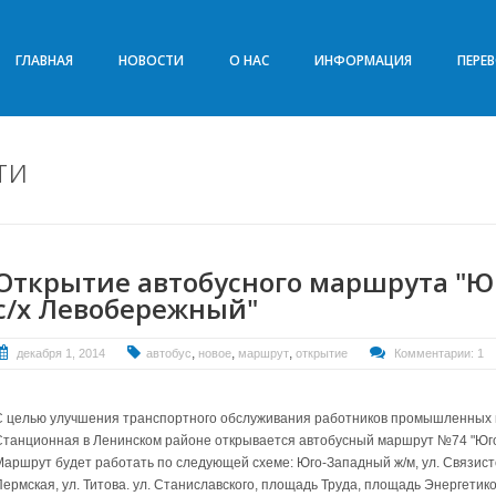
ГЛАВНАЯ
НОВОСТИ
О НАС
ИНФОРМАЦИЯ
ПЕРЕ
ти
Открытие автобусного маршрута "Ю
с/х Левобережный"
,
,
,
декабря 1, 2014
автобус
новое
маршрут
открытие
Комментарии: 1
С целью улучшения транспортного обслуживания работников промышленных 
Станционная в Ленинском районе открывается автобусный маршрут №74 "Юго-
Маршрут будет работать по следующей схеме: Юго-Западный ж/м, ул. Связистов
ермская, ул. Титова. ул. Станиславского, площадь Труда, площадь Энергетиков