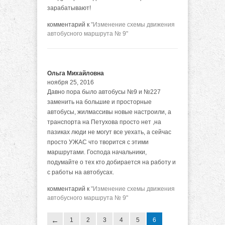
зарабатывают!
комментарий к
"Изменение схемы движения
автобусного маршрута № 9"
Ольга Михайловна
ноября 25, 2016
Давно пора было автобусы №9 и №227
заменить на большие и просторные
автобусы, жилмассивы новые настроили, а
транспорта на Петухова просто нет ,на
пазиках люди не могут все уехать, а сейчас
просто УЖАС что творится с этими
маршрутами. Господа начальники,
подумайте о тех кто добирается на работу и
с работы на автобусах.
комментарий к
"Изменение схемы движения
автобусного маршрута № 9"
1
2
3
4
5
6