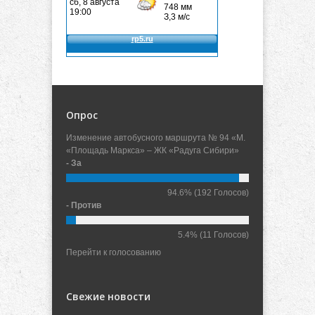
Опрос
Изменение автобусного маршрута № 94 «М.
«Площадь Маркса» – ЖК «Радуга Сибири»
- За
94.6%
(192 Голосов)
- Против
5.4%
(11 Голосов)
Перейти к голосованию
Свежие новости