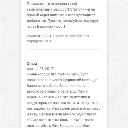
Печально, что отменили такой
замечательный маршрут! С Затулинки на
правый берег опять по 3 часа приходится
добираться. Пустите, пожалуйста, маршрут
через Бугринский мост!
комментарий к
"О работе автобусного
маршрута № 9"
Ольга
января 26, 2017
Очень хорошо что пустили маршрут с
правого берега через Бугринский мост и до
Кировского района. Заполненность
автобусов с правого берега до Меги и
обратно нормальная, это водителям и
кондукторам не хочется ехать и плачут, что
нет заработка. А на самом деле я езжу часто
и вижу. Первое время автобус ходил часто,
сейчас разрыв стал больше. Очень часто
едет автобус с Юго-Западного до Меги