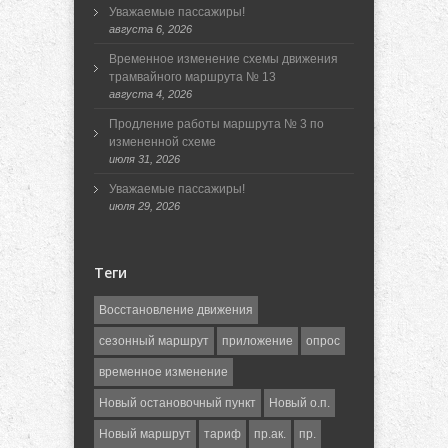
Уважаемые пассажиры!
августа 6, 2026
Временное изменение схемы движения
трамвайного маршрута № 13
августа 4, 2026
Продление работы маршрута № 3 по
измененной схеме
июля 31, 2026
Уважаемые пассажиры!
июля 29, 2026
Теги
Восстановление движения
сезонный маршрут
приложение
опрос
временное изменение
Новый остановочный пункт
Новый о.п.
Новый маршрут
тариф
пр.ак.
пр.