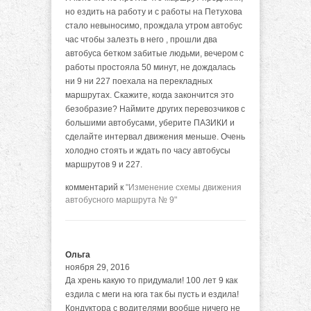
но ездить на работу и с работы на Петухова
стало невыносимо, прождала утром автобус
час чтобы залезть в него , прошли два
автобуса бетком забитые людьми, вечером с
работы простояла 50 минут, не дождалась
ни 9 ни 227 поехала на перекладных
маршрутах. Скажите, когда закончится это
безобразие? Наймите других перевозчиков с
большими автобусами, уберите ПАЗИКИ и
сделайте интервал движения меньше. Очень
холодно стоять и ждать по часу автобусы
маршрутов 9 и 227.
комментарий к
"Изменение схемы движения
автобусного маршрута № 9"
Ольга
ноября 29, 2016
Да хрень какую то придумали! 100 лет 9 как
ездила с меги на юга так бы пусть и ездила!
Кондуктора с водителями вообще ничего не