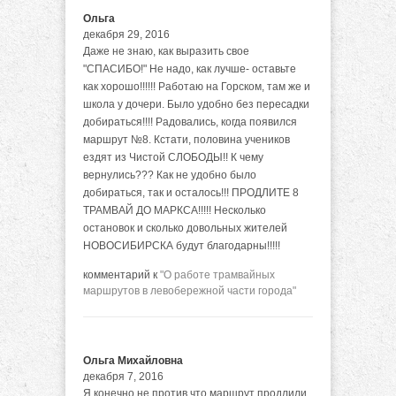
Ольга
декабря 29, 2016
Даже не знаю, как выразить свое
"СПАСИБО!" Не надо, как лучше- оставьте
как хорошо!!!!!! Работаю на Горском, там же и
школа у дочери. Было удобно без пересадки
добираться!!!! Радовались, когда появился
маршрут №8. Кстати, половина учеников
ездят из Чистой СЛОБОДЫ!! К чему
вернулись??? Как не удобно было
добираться, так и осталось!!! ПРОДЛИТЕ 8
ТРАМВАЙ ДО МАРКСА!!!!! Несколько
остановок и сколько довольных жителей
НОВОСИБИРСКА будут благодарны!!!!!
комментарий к
"О работе трамвайных
маршрутов в левобережной части города"
Ольга Михайловна
декабря 7, 2016
Я конечно не против что маршрут продлили,