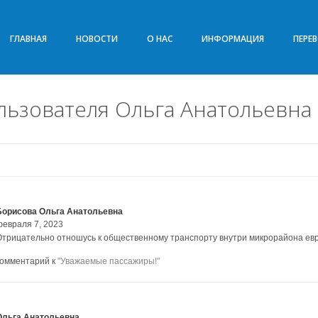
ГЛАВНАЯ
НОВОСТИ
О НАС
ИНФОРМАЦИЯ
ПЕРЕ
ьзователя Ольга Анатольевна
Борисова Ольга Анатольевна
февраля 7, 2023
Отрицательно отношусь к общественному транспорту внутри микрорайона ев
комментарий к
"Уважаемые пассажиры!"
Ольга Анатольевна