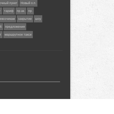
очный пункт
Новый о.п.
т
тариф
пр.ак.
пр.
евозчикам
закрытие
шоу
6
предложения
т
маршрутное такси