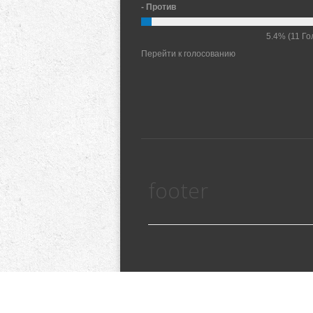
- Против
5.4%
(11 Го
Перейти к голосованию
footer