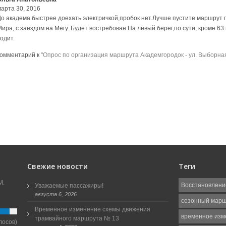
марта 30, 2016
До академа быстрее доехать электричкой,пробок нет.Лучше пустите маршрут п
Мира, с заездом на Мегу. Будет востребован.На левый берег,по сути, кроме 6
одит.
комментарий к
"Опрос по организация маршрута Академгородок - ул. Выборна
Свежие новости
Теги
М.
Восстановлени
Уважаемые пассажиры!
августа 6, 2026
сезонный мар
Временное изменение схемы движения
временное изм
трамвайного маршрута № 13
лосов)