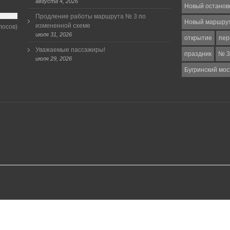
августа 4, 2026
Новый останов
Продление работы маршрута № 3 по
Новый маршру
измененной схеме
лосов)
июля 31, 2026
открытие
пер
Уважаемые пассажиры!
праздник
№ 3
июля 29, 2026
Бугринский мос