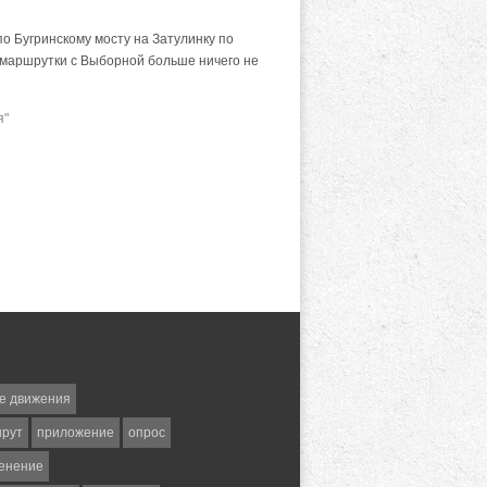
о Бугринскому мосту на Затулинку по
3 маршрутки с Выборной больше ничего не
я"
е движения
шрут
приложение
опрос
енение