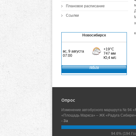
Плановое расписание
Ссылки
х
Новосибирск
Опрос
Изменение автобусного маршрута № 94 «
«Площадь Маркса» – ЖК «Радуга Сибири»
- За
94.6%
(194 Го