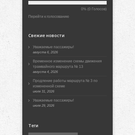
0%
(0 Голосов)
Перейти к голосованию
Свежие новости
Уважаемые пассажиры!
августа 6, 2026
Временное изменение схемы движения
трамвайного маршрута № 13
августа 4, 2026
Продление работы маршрута № 3 по
измененной схеме
июля 31, 2026
Уважаемые пассажиры!
июля 29, 2026
Теги