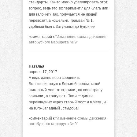
стандарты. Как-то можно урегулировать этот
вопрос, ведь это эксперимент? Для блага или
для галочки? Так, получается не людей
перевозят, а кошельки. Трамвай № 1,
удобный был с Затулинки до Бугринки
комментарий к
"Изменение схемы движения
автобусного маршрута № 9"
Наталья
апреля 17, 2017
А ведь давно пора соединить
Большевистскую с Левым берегом, такой
шикарный мост отстроили , на всю страну
заявили , а толку нет ! Так и ездим на
перекладных через старый мост и в Мегу , и
на Юго-Западный , стыдоба!
комментарий к
"Изменение схемы движения
автобусного маршрута № 9"