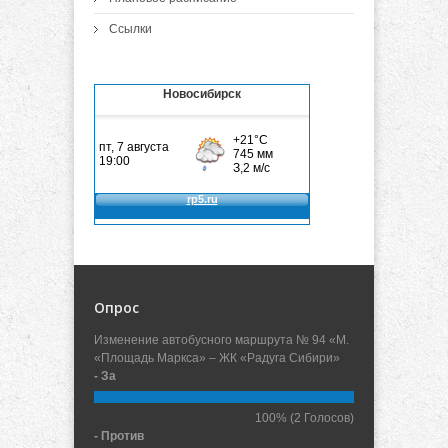
Ссылки
Новосибирск
Опрос
Изменение автобусного маршрута № 94 «М.
«Площадь Маркса» – ЖК «Радуга Сибири»
- За
100%
(2 Голосов)
- Против