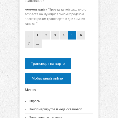
является???
комментарий к
"Проезд детей школьного
возраста на муниципальном городском
пассажирском транспорте в дни зимних
каникул"
1
2
3
4
5
6
7
Транспорт на карте
Мобильный online
Меню
Опросы
Поиск маршрутов и кода остановок
Плановое расписание