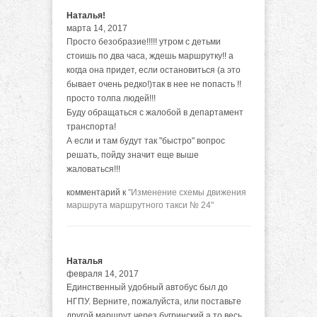
Наталья!
марта 14, 2017
Просто безобразие!!!!! утром с детьми
стоишь по два часа, ждешь маршрутку!! а
когда она придет, если остановиться (а это
бывает очень редко!)так в нее не попасть !!
просто толпа людей!!!
Буду обращаться с жалобой в департамент
транспорта!
А если и там будут так "быстро" вопрос
решать, пойду значит еще выше
жаловаться!!!
комментарий к
"Изменение схемы движения
маршрута маршрутного такси № 24"
Наталья
февраля 14, 2017
Единственный удобный автобус был до
НГПУ. Верните, пожалуйста, или поставьте
другой маршрут через бугринский,а то весь