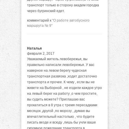
транспорт только в сторону академ городка
через бугринский едет.
комментарий к
"О работе автобусного
маршрута № 9"
Наталья
февраля 2, 2017
Уважаемый житель левобережья, вы
правильно написали левобережья. У вас
наверное на левом берегу чудесная
транспортная развязка ,ходит достаточно
транспорта и прочее. К чему , если вы не
живете на Выборной , не ездили каждое утро
на левый берег на работу ,о чем простите,
вы судить можете? Приглашаю вас
прокатиться в 8 утра с тремя пересадками
месяцок ,другой ,по морозу , думаю вы
впечатлительный настолько , что будите
писать везде и всюду ,лишь бы учли ваше
скромное пожелание транспорта в