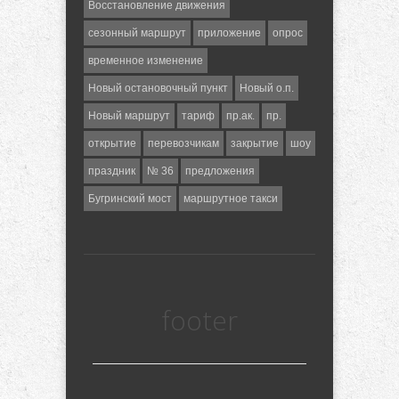
Восстановление движения
сезонный маршрут
приложение
опрос
временное изменение
Новый остановочный пункт
Новый о.п.
Новый маршрут
тариф
пр.ак.
пр.
открытие
перевозчикам
закрытие
шоу
праздник
№ 36
предложения
Бугринский мост
маршрутное такси
footer