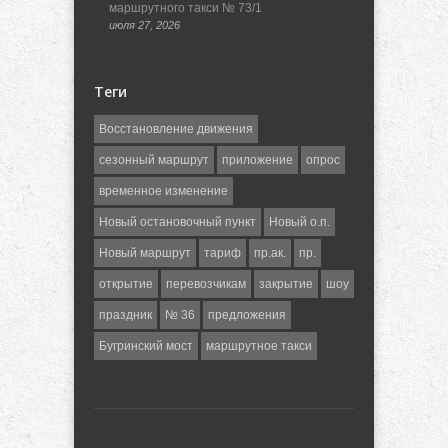
маршрутного такси № 73/1
июля 27, 2026
Теги
Восстановление движения
сезонный маршрут
приложение
опрос
временное изменение
Новый остановочный пункт
Новый о.п.
Новый маршрут
тариф
пр.ак.
пр.
открытие
перевозчикам
закрытие
шоу
праздник
№ 36
предложения
Бугринский мост
маршрутное такси