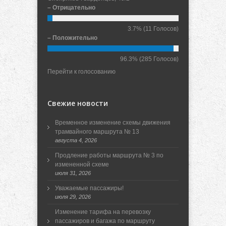
– Отрицательно
3.7%
(11 Голосов)
– Положительно
96.3%
(285 Голосов)
Перейти к голосованию
Свежие новости
Временное изменение схемы движения
трамвайного маршрута № 13
августа 4, 2026
Продление работы маршрута № 3 по
измененной схеме
июля 31, 2026
Уважаемые пассажиры!
июля 29, 2026
Изменение тарифа на перевозку
пассажиров и багажа по маршруту