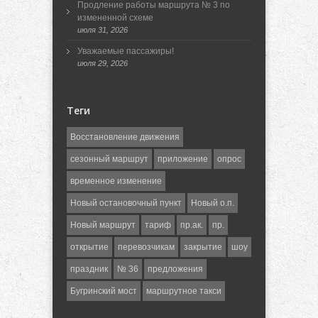
Продление работы маршрута № 3 по
измененной схеме
июля 31, 2026
Уважаемые пассажиры!
июля 29, 2026
Теги
Восстановление движения
сезонный маршрут
приложение
опрос
временное изменение
Новый остановочный пункт
Новый о.п.
Новый маршрут
тариф
пр.ак.
пр.
открытие
перевозчикам
закрытие
шоу
праздник
№ 36
предложения
Бугринский мост
маршрутное такси