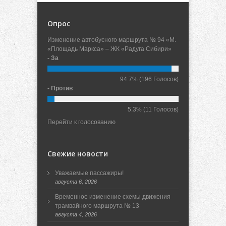
Опрос
Изменение автобусного маршрута № 94 «М.
«Площадь Маркса» – ЖК «Радуга Сибири»
- За
94.7%
(196 Голосов)
- Против
5.3%
(11 Голосов)
Перейти к голосованию
Свежие новости
Уважаемые пассажиры!
августа 6, 2026
Временное изменение схемы движения
трамвайного маршрута № 13
августа 4, 2026