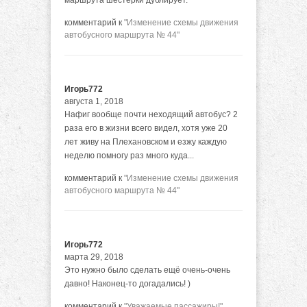
маршрута шестёрки дублирует.
комментарий к
"Изменение схемы движения
автобусного маршрута № 44"
Игорь772
августа 1, 2018
Нафиг вообще почти неходящий автобус? 2
раза его в жизни всего видел, хотя уже 20
лет живу на Плехановском и езжу каждую
неделю помногу раз много куда...
комментарий к
"Изменение схемы движения
автобусного маршрута № 44"
Игорь772
марта 29, 2018
Это нужно было сделать ещё очень-очень
давно! Наконец-то догадались! )
комментарий к
"Уважаемые пассажиры!"