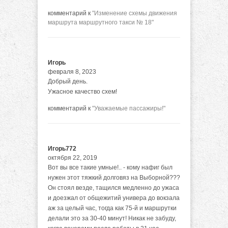
комментарий к
"Изменение схемы движения
маршрута маршрутного такси № 18"
Игорь
февраля 8, 2023
Добрый день.
Ужасное качество схем!
комментарий к
"Уважаемые пассажиры!"
Игорь772
октября 22, 2019
Вот вы все такие умные!.. - кому нафиг был
нужен этот тяжкий долговяз на Выборной???
Он стоял везде, тащился медленно до ужаса
и доезжал от общежитий универа до вокзала
аж за целый час, тогда как 75-й и маршрутки
делали это за 30-40 минут! Никак не забуду,