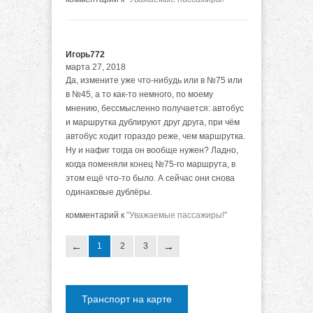
Игорь772
марта 27, 2018
Да, измените уже что-нибудь или в №75 или
в №45, а то как-то немного, по моему
мнению, бессмысленно получается: автобус
и маршрутка дублируют друг друга, при чём
автобус ходит гораздо реже, чем маршрутка.
Ну и нафиг тогда он вообще нужен? Ладно,
когда поменяли конец №75-го маршрута, в
этом ещё что-то было. А сейчас они снова
одинаковые дублёры.
комментарий к
"Уважаемые пассажиры!"
1
2
3
Транспорт на карте