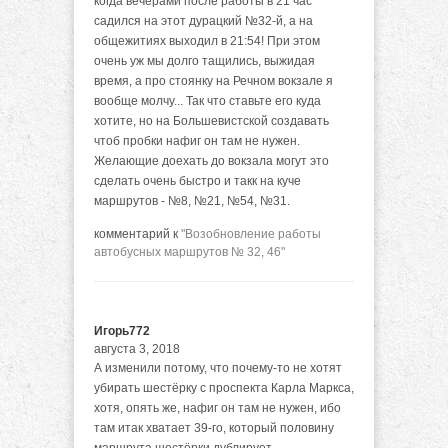
когда вечерами после работы в 21 час
садился на этот дурацкий №32-й, а на
общежитиях выходил в 21:54! При этом
очень уж мы долго тащились, выжидая
время, а про стоянку на Речном вокзале я
вообще молчу... Так что ставьте его куда
хотите, но на Большевистской создавать
чтоб пробки нафиг он там не нужен.
Желающие доехать до вокзала могут это
сделать очень быстро и такк на куче
маршрутов - №8, №21, №54, №31.
комментарий к
"Возобновление работы
автобусных маршрутов № 32, 46"
Игорь772
августа 3, 2018
А изменили потому, что почему-то не хотят
убирать шестёрку с проспекта Карла Маркса,
хотя, опять же, нафиг он там не нужен, ибо
там итак хватает 39-го, который половину