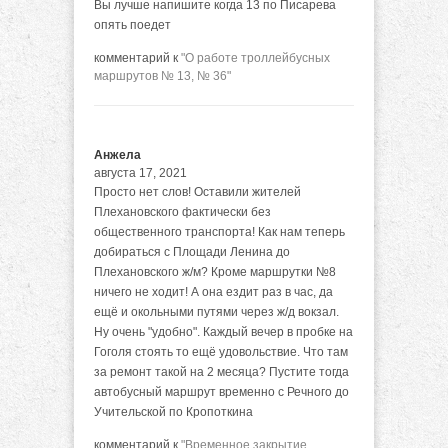
Вы лучше напишите когда 13 по Писарева
опять поедет
комментарий к
"О работе троллейбусных
маршрутов № 13, № 36"
Анжела
августа 17, 2021
Просто нет слов! Оставили жителей
Плехановского фактически без
общественного транспорта! Как нам теперь
добираться с Площади Ленина до
Плехановского ж/м? Кроме маршрутки №8
ничего не ходит! А она ездит раз в час, да
ещё и окольными путями через ж/д вокзал.
Ну очень "удобно". Каждый вечер в пробке на
Гоголя стоять то ещё удовольствие. Что там
за ремонт такой на 2 месяца? Пустите тогда
автобусный маршрут временно с Речного до
Учительской по Кропоткина
комментарий к
"Временное закрытие