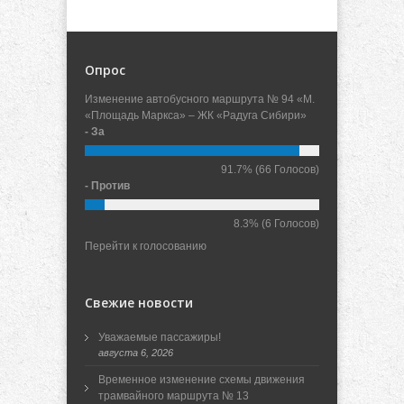
Опрос
Изменение автобусного маршрута № 94 «М.
«Площадь Маркса» – ЖК «Радуга Сибири»
- За
91.7%
(66 Голосов)
- Против
8.3%
(6 Голосов)
Перейти к голосованию
Свежие новости
Уважаемые пассажиры!
августа 6, 2026
Временное изменение схемы движения
трамвайного маршрута № 13