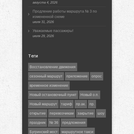
августа 4, 2026
Продление работы маршрута № 3 по
измененной схеме
июля 31, 2026
Уважаемые пассажиры!
июля 29, 2026
Теги
Восстановление движения
сезонный маршрут
приложение
опрос
временное изменение
Новый остановочный пункт
Новый о.п.
Новый маршрут
тариф
пр.ак.
пр.
открытие
перевозчикам
закрытие
шоу
праздник
№ 36
предложения
Бугринский мост
маршрутное такси