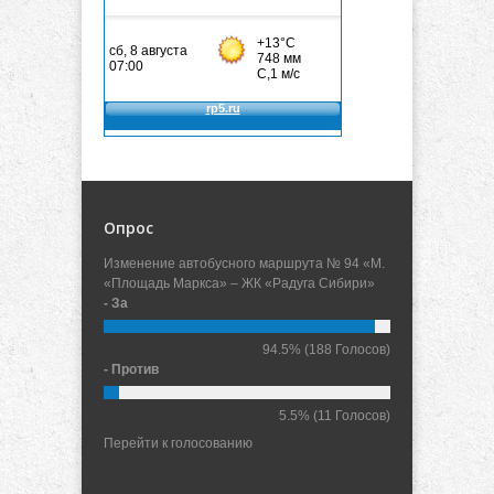
Опрос
Изменение автобусного маршрута № 94 «М.
«Площадь Маркса» – ЖК «Радуга Сибири»
- За
94.5%
(188 Голосов)
- Против
5.5%
(11 Голосов)
Перейти к голосованию