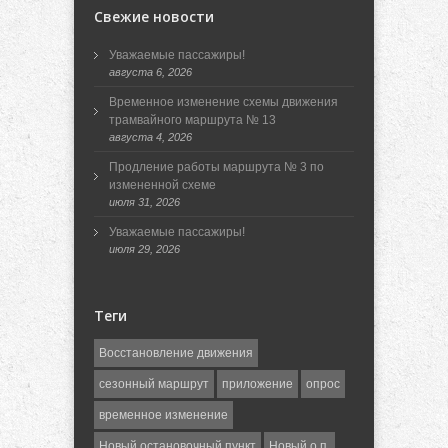
Свежие новости
Уважаемые пассажиры!
августа 6, 2026
Временное изменение схемы движения
трамвайного маршрута № 13
августа 4, 2026
Продление работы маршрута № 3 по
измененной схеме
июля 31, 2026
Уважаемые пассажиры!
июля 29, 2026
Теги
Восстановление движения
сезонный маршрут
приложение
опрос
временное изменение
Новый остановочный пункт
Новый о.п.