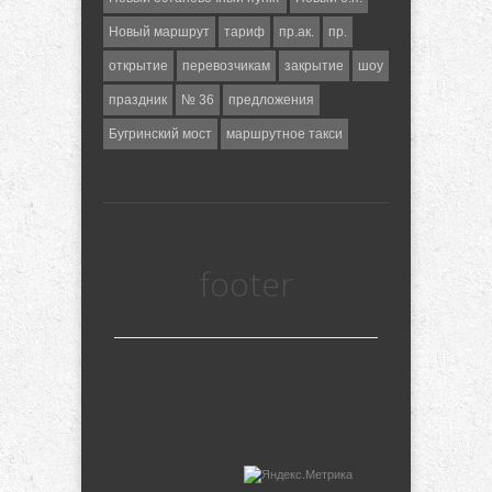
Новый маршрут
тариф
пр.ак.
пр.
открытие
перевозчикам
закрытие
шоу
праздник
№ 36
предложения
Бугринский мост
маршрутное такси
footer