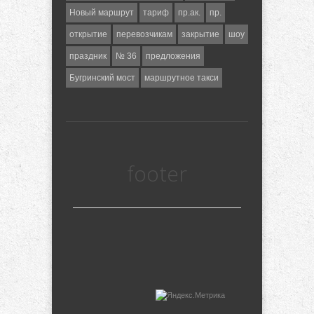
Новый маршрут
тариф
пр.ак.
пр.
открытие
перевозчикам
закрытие
шоу
праздник
№ 36
предложения
Бугринский мост
маршрутное такси
footer