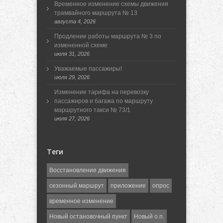
Временное изменение схемы движения
трамвайного маршрута № 13
августа 4, 2026
Продление работы маршрута № 3 по
измененной схеме
июля 31, 2026
Уважаемые пассажиры!
июля 29, 2026
Изменение тарифа на перевозку
пассажиров и багажа по маршруту
маршрутного такси № 73/1
июля 27, 2026
Теги
Восстановление движения
сезонный маршрут
приложение
опрос
временное изменение
Новый остановочный пункт
Новый о.п.