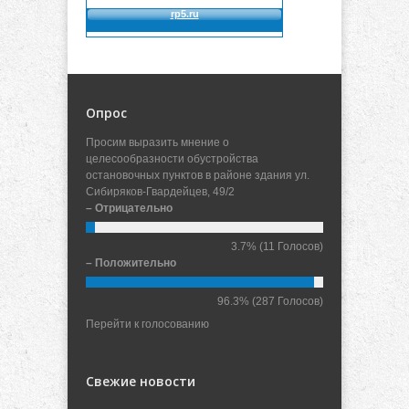
Опрос
Просим выразить мнение о
целесообразности обустройства
остановочных пунктов в районе здания ул.
Сибиряков-Гвардейцев, 49/2
– Отрицательно
3.7%
(11 Голосов)
– Положительно
96.3%
(287 Голосов)
Перейти к голосованию
Свежие новости