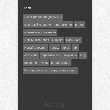
Теги
Восстановление движения
сезонный маршрут
приложение
опрос
временное изменение
Новый остановочный пункт
Новый о.п.
Новый маршрут
тариф
пр.ак.
пр.
открытие
перевозчикам
закрытие
шоу
праздник
№ 36
предложения
Бугринский мост
маршрутное такси
footer