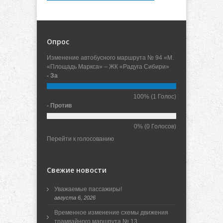
Опрос
Изменение автобусного маршрута № 94 «М.
«Площадь Маркса» – ЖК «Радуга Сибири»
- За
100%
(1 Голос)
- Против
0%
(0 Голосов)
Перейти к голосованию
Свежие новости
Уважаемые пассажиры!
августа 6, 2026
Временное изменение схемы движения
трамвайного маршрута № 13