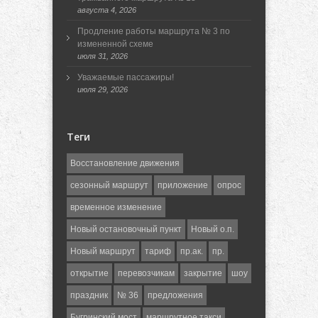
августа 4, 2026
Продление работы маршрута № 3 по
измененной схеме
июля 31, 2026
Уважаемые пассажиры!
июля 29, 2026
Теги
Восстановление движения
сезонный маршрут
приложение
опрос
временное изменение
Новый остановочный пункт
Новый о.п.
Новый маршрут
тариф
пр.ак.
пр.
открытие
перевозчикам
закрытие
шоу
праздник
№ 36
предложения
Бугринский мост
маршрутное такси