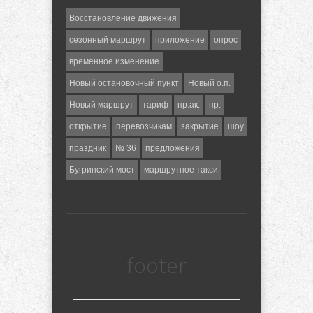
Восстановление движения
сезонный маршрут
приложение
опрос
временное изменение
Новый остановочный пункт
Новый о.п.
Новый маршрут
тариф
пр.ак.
пр.
открытие
перевозчикам
закрытие
шоу
праздник
№ 36
предложения
Бугринский мост
маршрутное такси
footer