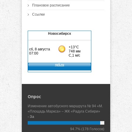
Плановое расписание
Ссылки
Новосибирск
Опрос
Изменение автобусного маршрута № 94 «М.
«Площадь Маркса» – ЖК «Радуга Сибири»
- За
94.7%
(178 Голосов)