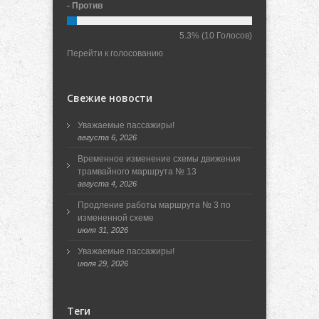
- Против
5.3%
(10 Голосов)
Перейти к голосованию
Свежие новости
Уважаемые пассажиры!
августа 6, 2026
Временное изменение схемы движения
трамвайного маршрута № 13
августа 4, 2026
Продление работы маршрута № 3 по
измененной схеме
июля 31, 2026
Уважаемые пассажиры!
июля 29, 2026
Теги