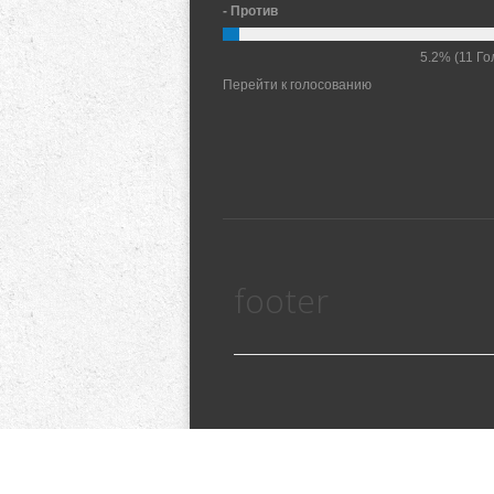
- Против
5.2%
(11 Го
Перейти к голосованию
footer