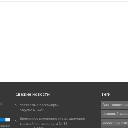
Свежие новости
Теги
М.
Восстановлени
Уважаемые пассажиры!
августа 6, 2026
сезонный мар
Временное изменение схемы движения
временное изм
трамвайного маршрута № 13
лосов)