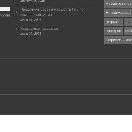
августа 4, 2026
Новый останов
Продление работы маршрута № 3 по
Новый маршру
измененной схеме
лосов)
июля 31, 2026
открытие
пер
Уважаемые пассажиры!
праздник
№ 3
июля 29, 2026
Бугринский мос