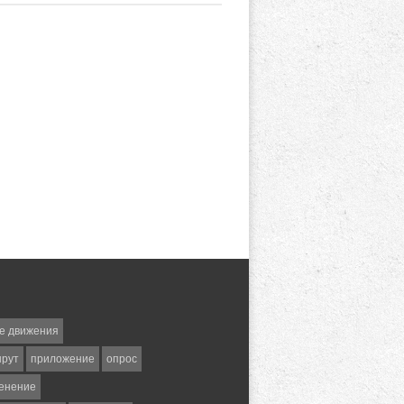
е движения
шрут
приложение
опрос
енение