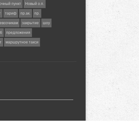
очный пункт
Новый о.п.
т
тариф
пр.ак.
пр.
евозчикам
закрытие
шоу
6
предложения
т
маршрутное такси