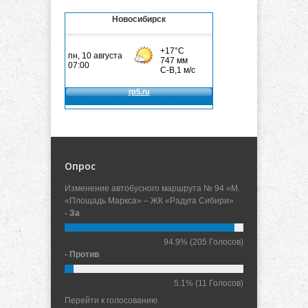
Новосибирск
Опрос
Изменение автобусного маршрута № 94 «М.
«Площадь Маркса» – ЖК «Радуга Сибири»
- За
94.9%
(205 Голосов)
- Против
5.1%
(11 Голосов)
Перейти к голосованию