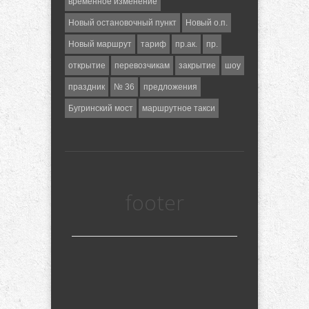
временное изменение
Новый остановочный пункт
Новый о.п.
Новый маршрут
тариф
пр.ак.
пр.
открытие
перевозчикам
закрытие
шоу
праздник
№ 36
предложения
Бугринский мост
маршрутное такси
footer