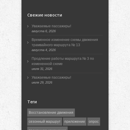
Свежие новости
Уважаемые пассажиры!
августа 6, 2026
Временное изменение схемы движения
трамвайного маршрута № 13
августа 4, 2026
Продление работы маршрута № 3 по
измененной схеме
июля 31, 2026
Уважаемые пассажиры!
июля 29, 2026
Теги
Восстановление движения
сезонный маршрут
приложение
опрос