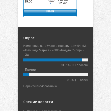
Опрос
Изменение автобусного маршрута № 94 «М.
«Площадь Маркса» – ЖК «Радуга Сибири»
- За
91.7%
(11 Голосов)
- Против
8.3%
(1 Голос)
Перейти к голосованию
Свежие новости