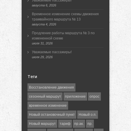
Уважаемые пассажиры!
августа 6, 2026
Временное изменение схемы движения
трамвайного маршрута № 13
августа 4, 2026
Продление работы маршрута № 3 по
измененной схеме
июля 31, 2026
Уважаемые пассажиры!
июля 29, 2026
Теги
Восстановление движения
сезонный маршрут
приложение
опрос
временное изменение
Новый остановочный пункт
Новый о.п.
Новый маршрут
тариф
пр.ак.
пр.