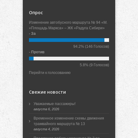
Опрос
Изменение автобусного маршрута № 94 «М.
«Площадь Маркса» – ЖК «Радуга Сибири»
- За
94.2%
(146 Голосов)
- Против
5.8%
(9 Голосов)
Перейти к голосованию
Свежие новости
Уважаемые пассажиры!
августа 6, 2026
Временное изменение схемы движения
трамвайного маршрута № 13
августа 4, 2026