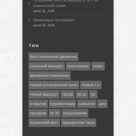
Продление работы маршрута № 3 по
измененной схеме
июля 31, 2026
Уважаемые пассажиры!
июля 29, 2026
Теги
Восстановление движения
сезонный маршрут
приложение
опрос
временное изменение
Новый остановочный пункт
Новый о.п.
Новый маршрут
тариф
пр.ак.
пр.
открытие
перевозчикам
закрытие
шоу
праздник
№ 36
предложения
Бугринский мост
маршрутное такси