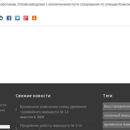
Коротаева, Оловозаводская с исключением пути следования по улицам Комсом
Свежие новости
Теги
ости
Восстановлени
Временное изменение схемы движения
оне
трамвайного маршрута № 13
сезонный мар
августа 4, 2026
временное изм
Продление работы маршрута № 3 по