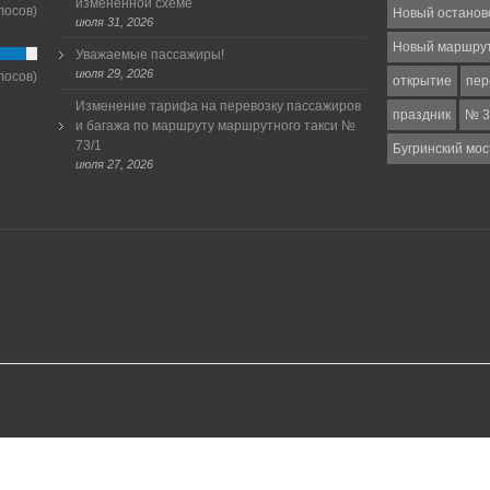
измененной схеме
лосов)
Новый останов
июля 31, 2026
Новый маршру
Уважаемые пассажиры!
июля 29, 2026
лосов)
открытие
пер
Изменение тарифа на перевозку пассажиров
праздник
№ 3
и багажа по маршруту маршрутного такси №
73/1
Бугринский мос
июля 27, 2026