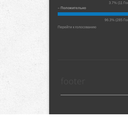
3.7%
(11 Го
– Положительно
96.3%
(285 Го
Перейти к голосованию
footer