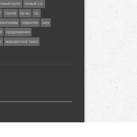
очный пункт
Новый о.п.
т
тариф
пр.ак.
пр.
евозчикам
закрытие
шоу
6
предложения
т
маршрутное такси