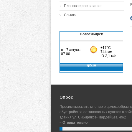
Плановое расписание
Ссылки
Новосибирск
Опрос
Просим выразить мнение о целесообразн
обустройства остановочных пунктов в рай
здания ул. Сибиряков-Гвардейцев, 49/2
– Отрицательно