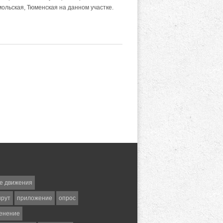
ольская, Тюменская на данном участке.
е движения
шрут
приложение
опрос
енение