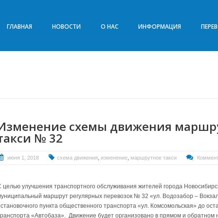
ГЛАВНАЯ
НОВОСТИ
О НАС
ИНФОРМАЦИЯ
ПЕРЕ
Изменение схемы движения маршр
такси № 32
,
,
июня 1, 2018
схема движения
изменение
маршрутное такси
Коммент
С целью улучшения транспортного обслуживания жителей города Новосибирск
муниципальный маршрут регулярных перевозок № 32 «ул. Водозабор – Вокзал
остановочного пункта общественного транспорта «ул. Комсомольская» до ост
транспорта «Автобаза». Движение будет организовано в прямом и обратном