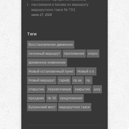
пассажиров и багажа по маршруту
маршрутного такси № 73/1
июля 27, 2026
Теги
Восстановление движения
сезонный маршрут
приложение
опрос
временное изменение
Новый остановочный пункт
Новый о.п.
Новый маршрут
тариф
пр.ак.
пр.
открытие
перевозчикам
закрытие
шоу
праздник
№ 36
предложения
Бугринский мост
маршрутное такси