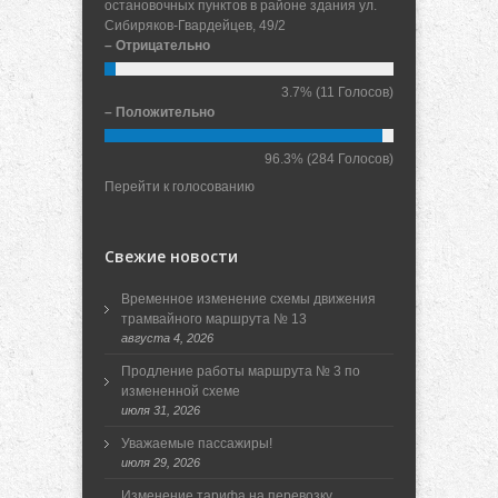
остановочных пунктов в районе здания ул.
Сибиряков-Гвардейцев, 49/2
– Отрицательно
3.7%
(11 Голосов)
– Положительно
96.3%
(284 Голосов)
Перейти к голосованию
Свежие новости
Временное изменение схемы движения
трамвайного маршрута № 13
августа 4, 2026
Продление работы маршрута № 3 по
измененной схеме
июля 31, 2026
Уважаемые пассажиры!
июля 29, 2026
Изменение тарифа на перевозку