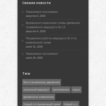
Свежие новости
Уважаемые пассажиры!
августа 6, 2026
Временное изменение схемы движения
трамвайного маршрута № 13
августа 4, 2026
Продление работы маршрута № 3 по
измененной схеме
июля 31, 2026
Уважаемые пассажиры!
июля 29, 2026
Теги
Восстановление движения
сезонный маршрут
приложение
опрос
временное изменение
Новый остановочный пункт
Новый о.п.