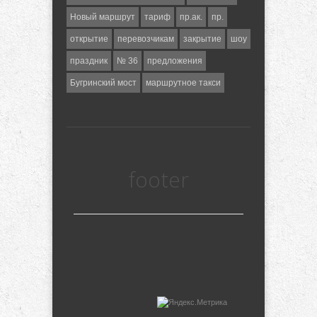
Новый маршрут
тариф
пр.ак.
пр.
открытие
перевозчикам
закрытие
шоу
праздник
№ 36
предложения
Бугринский мост
маршрутное такси
footer