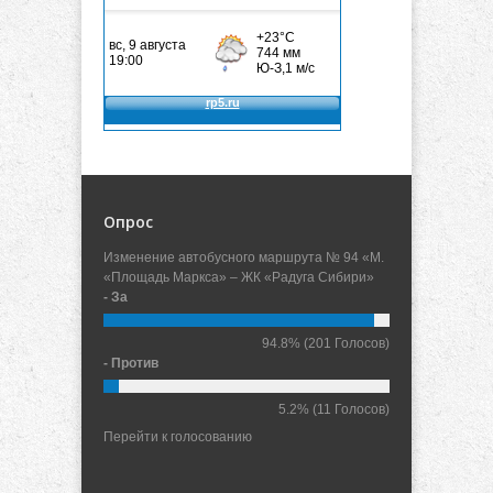
Опрос
Изменение автобусного маршрута № 94 «М.
«Площадь Маркса» – ЖК «Радуга Сибири»
- За
94.8%
(201 Голосов)
- Против
5.2%
(11 Голосов)
Перейти к голосованию