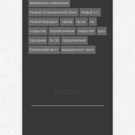
временное изменение
Новый остановочный пункт
Новый о.п.
Новый маршрут
тариф
пр.ак.
пр.
открытие
перевозчикам
закрытие
шоу
праздник
№ 36
предложения
Бугринский мост
маршрутное такси
footer