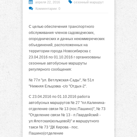
апреля 22, 2016
сезонный маршрут
Комментарии: 0
С целью обеспечения транспортного
обслуживания членов садоводческих,
огороднических и дачных некоммереческих
объединений, расположенных на
территории города Новосибирска с
23.04.2016 по 01.10.2016 г организованы
сезонные автобусные маршруты
регулярного сообщения:
№ 77л "ул. Ветлужская-Сады", № 51л
"Нижняя Ельцовка -с/о "Отдых-2".
С 23.04.2016 по 01.10.2016 работа
автобусных маршрутов № 27 "пл.Калинина-
отделение связи № 13 (пос.Пашино)", № 73
"Отделение связи № 13 - п.Гвардейский -
ул.Флотская(кольцевой)" и маршрутного
такси № 73 "ДК Кирова - пос.
Пашино(отделение