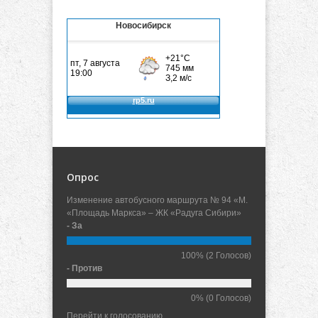
Новосибирск
Опрос
Изменение автобусного маршрута № 94 «М.
«Площадь Маркса» – ЖК «Радуга Сибири»
- За
100%
(2 Голосов)
- Против
0%
(0 Голосов)
Перейти к голосованию