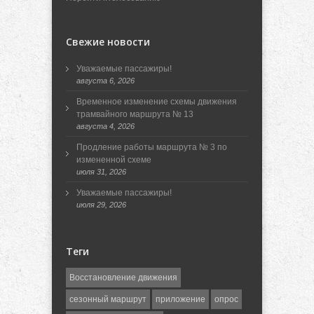
Свежие новости
Уважаемые пассажиры!
августа 6, 2026
Временное изменение схемы движения
трамвайного маршрута № 13
августа 4, 2026
Продление работы маршрута № 3 по
измененной схеме
июля 31, 2026
Уважаемые пассажиры!
июля 29, 2026
Теги
Восстановление движения
сезонный маршрут
приложение
опрос