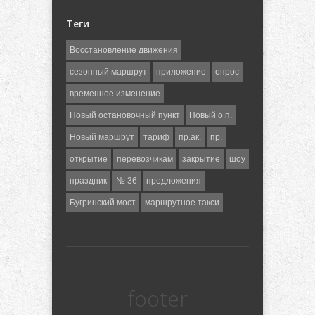
Теги
Восстановление движения
сезонный маршрут
приложение
опрос
временное изменение
Новый остановочный пункт
Новый о.п.
Новый маршрут
тариф
пр.ак.
пр.
открытие
перевозчикам
закрытие
шоу
праздник
№ 36
предложения
Бугринский мост
маршрутное такси
footer