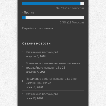
94.7%
(196 Голосов)
- Против
5.3%
(11 Голосов)
Перейти к голосованию
Свежие новости
Уважаемые пассажиры!
августа 6, 2026
Временное изменение схемы движения
трамвайного маршрута № 13
августа 4, 2026
Продление работы маршрута № 3 по
измененной схеме
июля 31, 2026
Уважаемые пассажиры!
июля 29, 2026