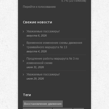
5.7%
(10 Голосов)
Перейти к голосованию
Свежие новости
Уважаемые пассажиры!
августа 6, 2026
Временное изменение схемы движения
трамвайного маршрута № 13
августа 4, 2026
Продление работы маршрута № 3 по
измененной схеме
июля 31, 2026
Уважаемые пассажиры!
июля 29, 2026
Теги
Восстановление движения