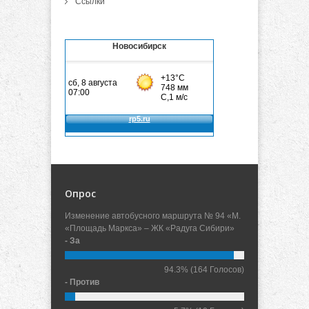
Ссылки
Новосибирск
Опрос
Изменение автобусного маршрута № 94 «М.
«Площадь Маркса» – ЖК «Радуга Сибири»
- За
94.3%
(164 Голосов)
- Против