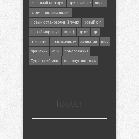
сезонный маршрут
приложение
опрос
временное изменение
Новый остановочный пункт
Новый о.п.
Новый маршрут
тариф
пр.ак.
пр.
открытие
перевозчикам
закрытие
шоу
праздник
№ 36
предложения
Бугринский мост
маршрутное такси
footer