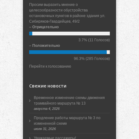
Просим выразить мнение о
целесообразности обустройства
остановочных пунктов в районе здания ул.
Сибиряков-Гвардейцев, 49/2
– Отрицательно
3.7%
(11 Голосов)
– Положительно
96.3%
(285 Голосов)
Перейти к голосованию
Свежие новости
Временное изменение схемы движения
трамвайного маршрута № 13
августа 4, 2026
Продление работы маршрута № 3 по
измененной схеме
июля 31, 2026
Уважаемые пассажиры!