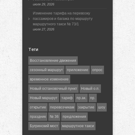
июля 29, 2026
Изменение тарифа на перевозку
пассажиров и багажа по маршруту
маршрутного такси № 73/1
июля 27, 2026
Теги
Восстановление движения
сезонный маршрут
приложение
опрос
временное изменение
Новый остановочный пункт
Новый о.п.
Новый маршрут
тариф
пр.ак.
пр.
открытие
перевозчикам
закрытие
шоу
праздник
№ 36
предложения
Бугринский мост
маршрутное такси