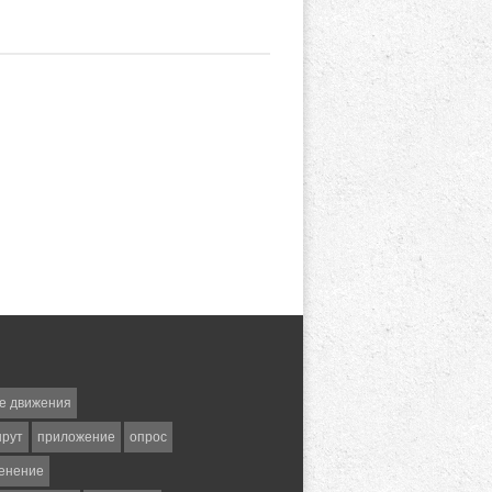
е движения
шрут
приложение
опрос
енение