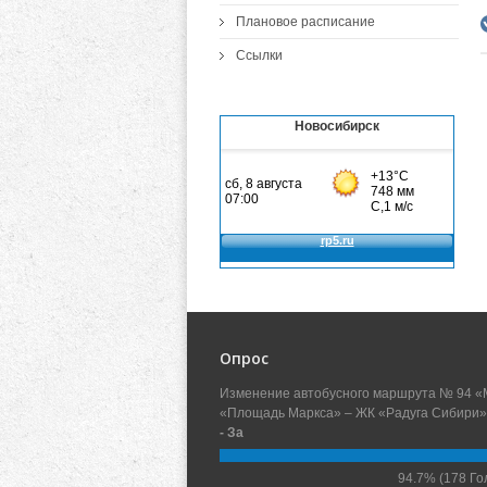
Плановое расписание
Ссылки
Новосибирск
Опрос
Изменение автобусного маршрута № 94 «
«Площадь Маркса» – ЖК «Радуга Сибири»
- За
94.7%
(178 Го