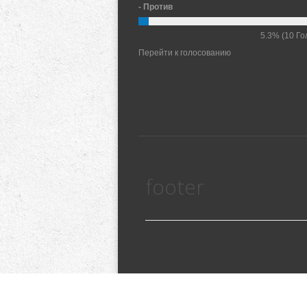
- Против
5.3%
(10 Го
Перейти к голосованию
footer