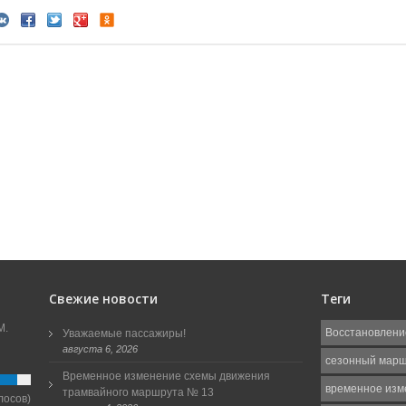
Свежие новости
Теги
М.
Восстановлени
Уважаемые пассажиры!
августа 6, 2026
сезонный мар
Временное изменение схемы движения
временное изм
трамвайного маршрута № 13
лосов)