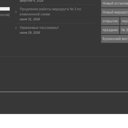
августа 4, 2026
Новый останов
Продление работы маршрута № 3 по
Новый маршру
измененной схеме
лосов)
июля 31, 2026
открытие
пер
Уважаемые пассажиры!
праздник
№ 3
июля 29, 2026
Бугринский мос