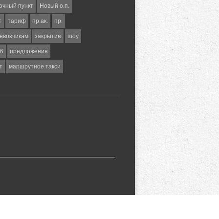
очный пункт
Новый о.п.
т
тариф
пр.ак.
пр.
евозчикам
закрытие
шоу
6
предложения
т
маршрутное такси