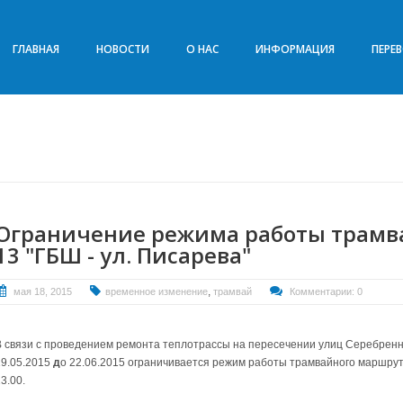
ГЛАВНАЯ
НОВОСТИ
О НАС
ИНФОРМАЦИЯ
ПЕРЕ
Ограничение режима работы трамв
13 "ГБШ - ул. Писарева"
,
мая 18, 2015
временное изменение
трамвай
Комментарии: 0
В связи с проведением ремонта теплотрассы на пересечении улиц Серебренни
19.05.2015
д
о 22.06.2015 ограничивается режим работы трамвайного маршрут
3.00.