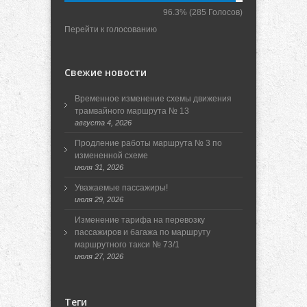
96.3%
(285 Голосов)
Перейти к голосованию
Свежие новости
Временное изменение схемы движения
трамвайного маршрута № 13
августа 4, 2026
Продление работы маршрута № 3 по
измененной схеме
июля 31, 2026
Уважаемые пассажиры!
июля 29, 2026
Изменение тарифа на перевозку
пассажиров и багажа по маршруту
маршрутного такси № 73/1
июля 27, 2026
Теги