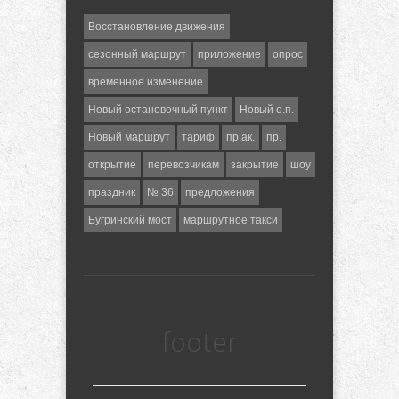
Восстановление движения
сезонный маршрут
приложение
опрос
временное изменение
Новый остановочный пункт
Новый о.п.
Новый маршрут
тариф
пр.ак.
пр.
открытие
перевозчикам
закрытие
шоу
праздник
№ 36
предложения
Бугринский мост
маршрутное такси
footer