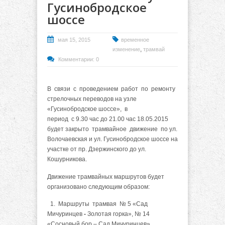
Гусинобродское
шоссе
мая 15, 2015
временное
,
изменение
трамвай
Комментарии: 0
В связи с проведением работ по ремонту
стрелочных переводов на узле
«Гусинобродское шоссе», в
период с 9.30 час до 21.00 час 18.05.2015
будет закрыто трамвайное движение по ул.
Волочаевская и ул. Гусинобродское шоссе на
участке от пр. Дзержинского до ул.
Кошурникова.
Движение трамвайных маршрутов будет
организовано следующим образом:
1. Маршруты трамвая № 5 «Сад
Мичуринцев
-
Золотая горка», № 14
«Сосновый бор – Сад Мичуринцев»