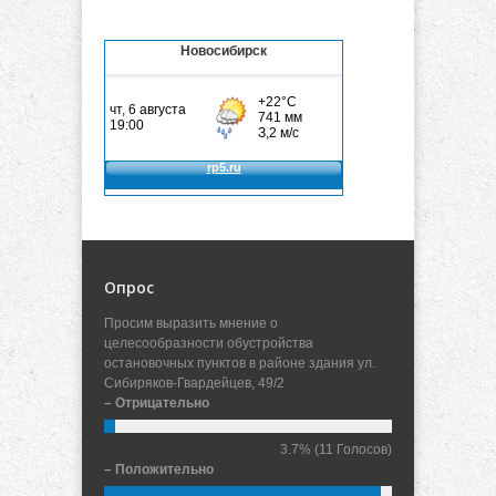
Новосибирск
Опрос
Просим выразить мнение о
целесообразности обустройства
остановочных пунктов в районе здания ул.
Сибиряков-Гвардейцев, 49/2
– Отрицательно
3.7%
(11 Голосов)
– Положительно