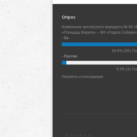
Опрос
Изменение автобусного маршрута № 94 «
«Площадь Маркса» – ЖК «Радуга Сибири»
- За
94.8%
(201 Го
- Против
5.2%
(11 Го
Перейти к голосованию
footer