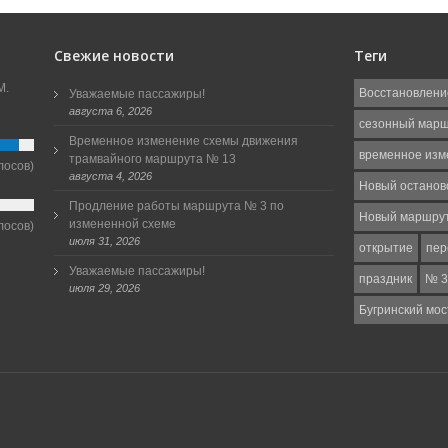
Свежие новости
Теги
М.
Восстановлени
Уважаемые пассажиры!
августа 6, 2026
сезонный мар
Временное изменение схемы движения
временное изм
трамвайного маршрута № 13
лосов)
августа 4, 2026
Новый останов
Продление работы маршрута № 3 по
Новый маршру
измененной схеме
лосов)
июля 31, 2026
открытие
пер
Уважаемые пассажиры!
праздник
№ 3
июля 29, 2026
Бугринский мос