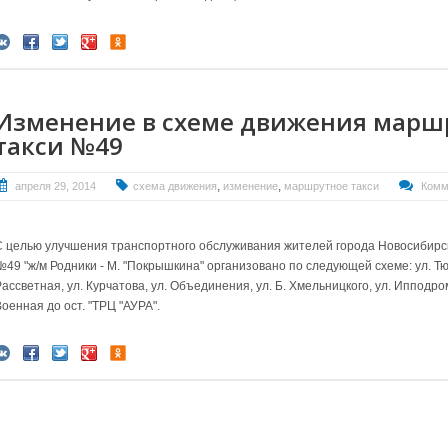
Изменение в схеме движения марш
такси №49
,
,
апреля 29, 2014
схема движения
изменение
маршрутное такси
Комм
С целью улучшения транспортного обслуживания жителей города Новосибирс
№49 "ж/м Родники - М. "Покрышкина" организовано по следующей схеме: ул. Тюл
ассветная, ул. Курчатова, ул. Объединения, ул. Б. Хмельницкого, ул. Ипподро
оенная до ост. "ТРЦ "АУРА".