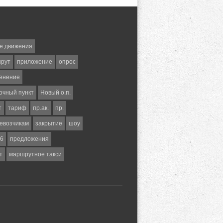
е движения
шрут
приложение
опрос
енение
очный пункт
Новый о.п.
т
тариф
пр.ак.
пр.
евозчикам
закрытие
шоу
6
предложения
т
маршрутное такси