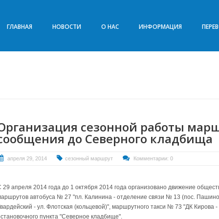
ГЛАВНАЯ
НОВОСТИ
О НАС
ИНФОРМАЦИЯ
ПЕРЕ
Организация сезонной работы марш
сообщения до Северного кладбища
апреля 29, 2014
сезонный маршрут
Комментарии: 0
С 29 апреля 2014 года до 1 октября 2014 года организовано движение общес
маршрутов автобуса № 27 "пл. Калинина - отделение связи № 13 (пос. Пашино)
вардейский - ул. Флотская (кольцевой)", маршрутного такси № 73 "ДК Кирова 
остановочного пункта "Северное кладбище".