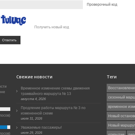
Проверочный код
Получить новый код
Ответить
Свежие новости
Теги
ости
Восстановлени
Временное изменение схемы движения
оне
трамвайного маршрута № 13
сезонный мар
августа 4, 2026
временное изм
Продление работы маршрута № 3 по
измененной схеме
лосов)
Новый останов
июля 31, 2026
Новый маршру
Уважаемые пассажиры!
июля 29, 2026
лосов)
открытие
пер