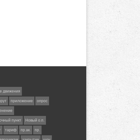
е движения
шрут
приложение
опрос
енение
очный пункт
Новый о.п.
т
тариф
пр.ак.
пр.
евозчикам
закрытие
шоу