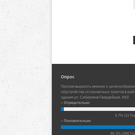
Опрос
Просим выразить мнение о целесообразн
обустройства остановочных пунктов в рай
здания ул. Сибиряков-Гвардейцев, 49/2
– Отрицательно
3.7%
(11 Го
– Положительно
96.3%
(286 Го