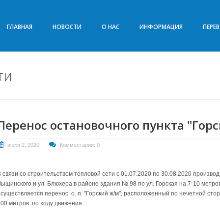
ГЛАВНАЯ
НОВОСТИ
О НАС
ИНФОРМАЦИЯ
ПЕРЕ
ти
Перенос остановочного пункта "Гор
июля 2, 2020
Комментарии: 0
В связи со строительством тепловой сети с 01.07.2020 по 30.08.2020 произв
Лыщинского и ул. Блюхера в районе здания № 98 по ул. Горская на 7-10 метр
осуществляется перенос о. п. "Горский ж/м", расположенный по нечетной стор
100 метров по ходу движения.