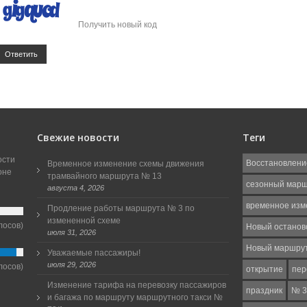
Получить новый код
Ответить
Свежие новости
Теги
ости
Восстановлени
Временное изменение схемы движения
оне
трамвайного маршрута № 13
сезонный мар
августа 4, 2026
временное изм
Продление работы маршрута № 3 по
измененной схеме
лосов)
Новый останов
июля 31, 2026
Новый маршру
Уважаемые пассажиры!
июля 29, 2026
лосов)
открытие
пер
Изменение тарифа на перевозку пассажиров
праздник
№ 3
и багажа по маршруту маршрутного такси №