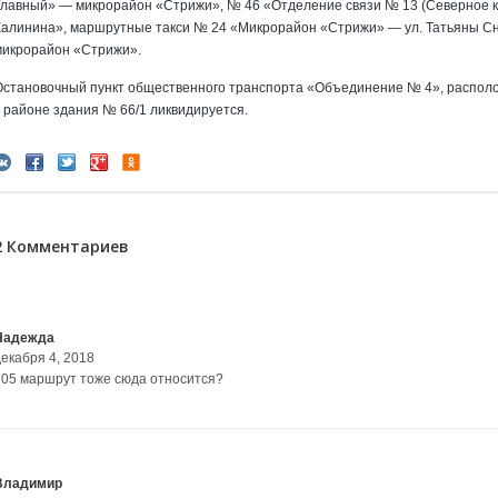
Главный» — микрорайон «Стрижи», № 46 «Отделение связи № 13 (Северное 
Калинина», маршрутные такси № 24 «Микрорайон «Стрижи» — ул. Татьяны С
микрорайон «Стрижи».
Остановочный пункт общественного транспорта «Объединение № 4», располо
в районе здания № 66/1 ликвидируется.
2 Комментариев
Надежда
декабря 4, 2018
105 маршрут тоже сюда относится?
Владимир