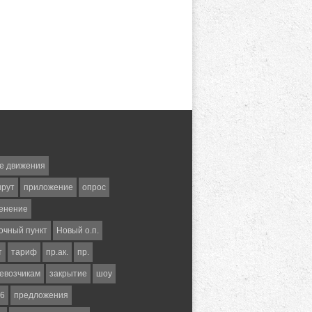
е движения
шрут
приложение
опрос
енение
очный пункт
Новый о.п.
т
тариф
пр.ак.
пр.
евозчикам
закрытие
шоу
6
предложения