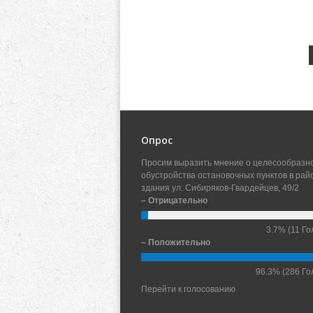
Опрос
Просим выразить мнение о целесообразн
обустройства остановочных пунктов в рай
здания ул. Сибиряков-Гвардейцев, 49/2
– Отрицательно
3.7%
(11 Го
– Положительно
96.3%
(286 Го
Перейти к голосованию