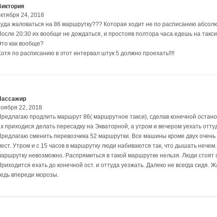
Виктория
октября 24, 2018
Куда жаловаться на 86 маршрутку??? Которая ходит не по расписанию абсол
После 20:30 их вообще не дождаться, и простояв полтора часа едешь на такси
Это как вообще?
отя по расписанию в этот интервал штук 5 должно проехать!!!!
Пассажир
ноября 22, 2018
Предлагаю продлить маршрут 86( маршрутное такси), сделав конечной остан
т.к приходися делать пересадку на Экваторной, а утром и вечером уехать отт
Предлагаю сменить перевозчика 52 маршрутки. Все машины кроме двух очень 
мест. Утром и с 15 часов в маршрутку люди набиваются так, что дышать нечем
маршрутку невозможно. Распрямиться в такой маршрутке нельзя. Люди стоят с
Приходится ехать до конечной ост. и оттуда уезжать. Далеко не всегда сидя. 
ведь впереди морозы.