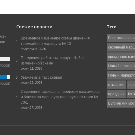
Свежие новости
Теги
ости
Восстановлени
Временное изменение схемы движения
оне
трамвайного маршрута № 13
сезонный мар
августа 4, 2026
временное изм
Продление работы маршрута № 3 по
измененной схеме
лосов)
Новый останов
июля 31, 2026
Новый маршру
Уважаемые пассажиры!
июля 29, 2026
лосов)
открытие
пер
Изменение тарифа на перевозку пассажиров
праздник
№ 3
и багажа по маршруту маршрутного такси №
73/1
Бугринский мос
июля 27, 2026