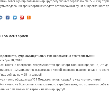
Изменяется муниципальный маршрут регулярных перевозок № 65 «Общ. торгов
путь следования транспортных средств остановочный пункт общественного тр
3 Комментариев
Подскажите, куда обращаться?? Уже невозможно это терпеть!!!!!!!!!
октября 18, 2018
Все, конечно прекрасно, что улучшается транспорт в нашем городе! Но, что де
приезжает 12 маршрутка, высаживает людей, разворачивается и едет по своим
 нас сейчас не + 25 на улице!!
Куда нужно обращаться??? Подскажите или сделайте уже что-то с ними!!
Они ничего не боятся или слишком много зарабатывают, что позволяют себе ка
Ленина с маячками по карте и не по маршруту!!