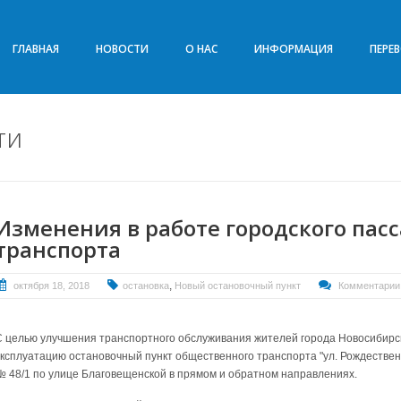
ГЛАВНАЯ
НОВОСТИ
О НАС
ИНФОРМАЦИЯ
ПЕРЕ
ти
Изменения в работе городского пас
транспорта
,
октября 18, 2018
остановка
Новый остановочный пункт
Комментарии:
С целью улучшения транспортного обслуживания жителей города Новосибирск
эксплуатацию остановочный пункт общественного транспорта "ул. Рождествен
№ 48/1 по улице Благовещенской в прямом и обратном направлениях.