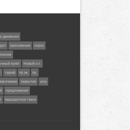
е движения
шрут
приложение
опрос
енение
очный пункт
Новый о.п.
т
тариф
пр.ак.
пр.
евозчикам
закрытие
шоу
6
предложения
т
маршрутное такси