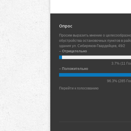
Опрос
Просим выразить мнение о целесообразн
обустройства остановочных пунктов в рай
здания ул. Сибиряков-Гвардейцев, 49/2
– Отрицательно
3.7%
(11 Го
– Положительно
96.3%
(285 Го
Перейти к голосованию