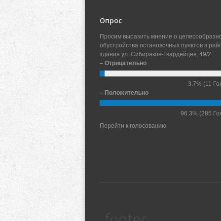
Опрос
Просим выразить мнение о целесообразн
обустройства остановочных пунктов в рай
здания ул. Сибиряков-Гвардейцев, 49/2
– Отрицательно
3.7%
(11 Го
– Положительно
96.3%
(285 Го
Перейти к голосованию
footer