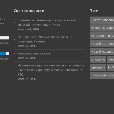
Свежие новости
Теги
ости
Восстановлени
Временное изменение схемы движения
оне
трамвайного маршрута № 13
сезонный мар
августа 4, 2026
временное изм
Продление работы маршрута № 3 по
измененной схеме
лосов)
Новый останов
июля 31, 2026
Новый маршру
Уважаемые пассажиры!
июля 29, 2026
лосов)
открытие
пер
Изменение тарифа на перевозку пассажиров
праздник
№ 3
и багажа по маршруту маршрутного такси №
73/1
Бугринский мос
июля 27, 2026