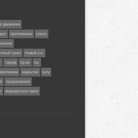
е движения
шрут
приложение
опрос
енение
очный пункт
Новый о.п.
т
тариф
пр.ак.
пр.
евозчикам
закрытие
шоу
6
предложения
т
маршрутное такси