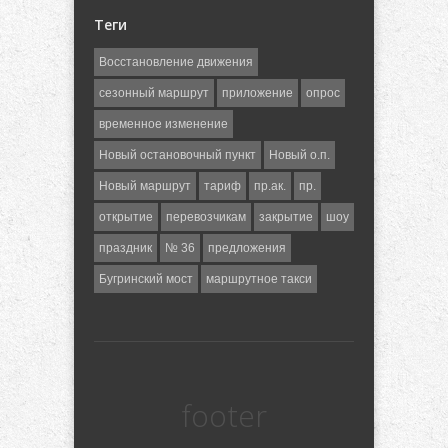
Теги
Восстановление движения
сезонный маршрут
приложение
опрос
временное изменение
Новый остановочный пункт
Новый о.п.
Новый маршрут
тариф
пр.ак.
пр.
открытие
перевозчикам
закрытие
шоу
праздник
№ 36
предложения
Бугринский мост
маршрутное такси
footer