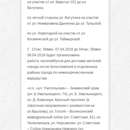
на участке от ул. Квартал 101 до ул.
Ватутина;
по четной стороне ул. Ватутина на участке
от ул. Немировича-Данченко до ул. Тульской;
по ул. Новогодней на участке от ул.
Космической до ул. Таймырской.
С 22час. 00мин. 07.04.2018 до 04час. 00мин.
08.04.2018 будет организована
работа троллейбусов для доставки жителей
города после богослужения в отдаленные
районы города по нижеперечисленным
маршрутам:
«о.п. «ул. Учительская» – Знаменский храм
(ул. Б.Хмельницкого, 74), ул. Б. Хмельницкого,
ул. Д. Ковальчук, Красный проспект (в
обратном направлении с разворотом на
ул.Крылова), ул. Гоголя – Вознесенский
кафедральный собор (ул. Советская, 91), ул.
Челюскинцев, ул. Нарымская, ул. Советская
– Собор Александра Невского (ул.