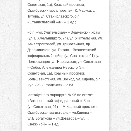
Советская, 1а), Красный проспект,
Октябрьский мост, проспект К. Маркса, ул.
Титова, ул. Станиславского, о.п.
«Станиславский ж/м» – 2 ед.;
«о.п. «ул. Учительская» – Знаменский храм
(ул. Б.Хмельницкого, 74), ул. Учительская, ул.
Авиастроителей, ул. Трикотажная, пр.
Дзержинского, ул. Гоголя – Вознесенский
кафедральный собор (ул.Советская, 91), ул.
Челюскинцев, ул. Нарымская, ул. Советская
– Собор Александра Невского (ул.
Советская, 1а), Красный проспект,
Большевистская, ул. Восход, ул. Кирова, о.п.
«ул. Ленинградская» – 2 ед.
автобусного маршрута № 96 по схеме:
«Вознесенский кафедральный собор
(ул.Советская, 91) – М.Красный проспект –
Октябрьская магистраль – ул.Кирова –
ул.Б.Богаткова – ул.Доватора – ул. Т.
Снежиной» – 1 ед.