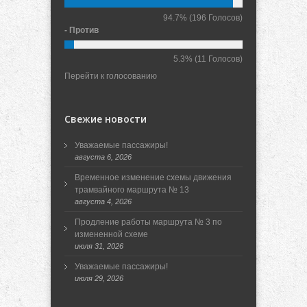
94.7%
(196 Голосов)
- Против
5.3%
(11 Голосов)
Перейти к голосованию
Свежие новости
Уважаемые пассажиры!
августа 6, 2026
Временное изменение схемы движения
трамвайного маршрута № 13
августа 4, 2026
Продление работы маршрута № 3 по
измененной схеме
июля 31, 2026
Уважаемые пассажиры!
июля 29, 2026