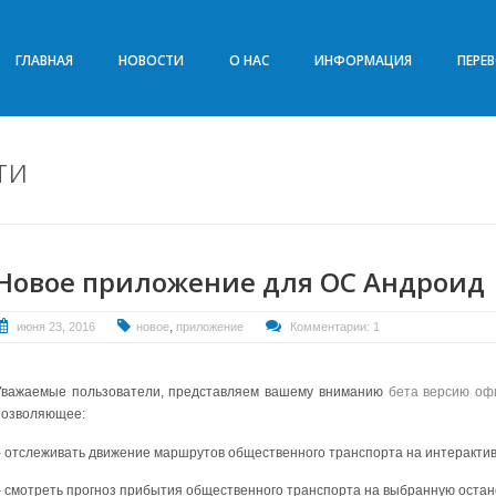
ГЛАВНАЯ
НОВОСТИ
О НАС
ИНФОРМАЦИЯ
ПЕРЕ
ти
Новое приложение для ОС Андроид
,
июня 23, 2016
новое
приложение
Комментарии: 1
Уважаемые пользователи, представляем вашему вниманию
бета версию оф
позволяющее:
- отслеживать движение маршрутов общественного транспорта на интерактив
- смотреть прогноз прибытия общественного транспорта на выбранную остан