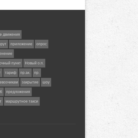
е движения
шрут
приложение
опрос
енение
очный пункт
Новый о.п.
т
тариф
пр.ак.
пр.
евозчикам
закрытие
шоу
6
предложения
т
маршрутное такси