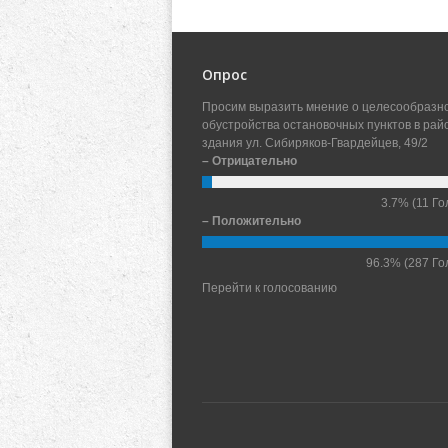
Опрос
Просим выразить мнение о целесообразн
обустройства остановочных пунктов в рай
здания ул. Сибиряков-Гвардейцев, 49/2
– Отрицательно
3.7%
(11 Го
– Положительно
96.3%
(287 Го
Перейти к голосованию