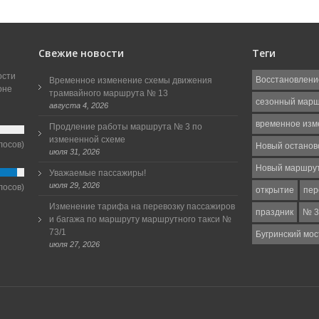
Свежие новости
Теги
ости
Восстановлени
Временное изменение схемы движения
оне
трамвайного маршрута № 13
сезонный мар
августа 4, 2026
временное изм
Продление работы маршрута № 3 по
измененной схеме
лосов)
Новый останов
июля 31, 2026
Новый маршру
Уважаемые пассажиры!
июля 29, 2026
лосов)
открытие
пер
Изменение тарифа на перевозку пассажиров
праздник
№ 3
и багажа по маршруту маршрутного такси №
73/1
Бугринский мос
июля 27, 2026