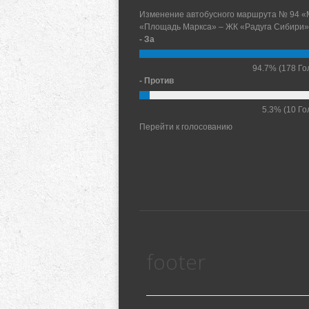
Изменение автобусного маршрута № 94 «
«Площадь Маркса» – ЖК «Радуга Сибири»
- За
94.7%
(178 Го
- Против
5.3%
(10 Го
Перейти к голосованию
footer