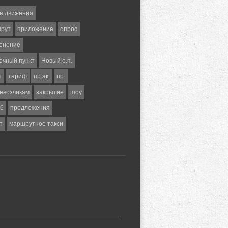
е движения
шрут
приложение
опрос
енение
очный пункт
Новый о.п.
т
тариф
пр.ак.
пр.
евозчикам
закрытие
шоу
6
предложения
т
маршрутное такси