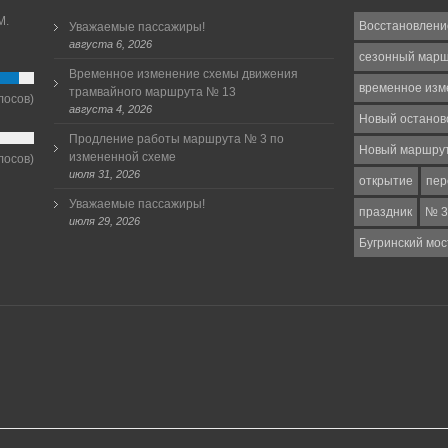
М.
Восстановлени
Уважаемые пассажиры!
августа 6, 2026
сезонный мар
Временное изменение схемы движения
временное изм
трамвайного маршрута № 13
лосов)
августа 4, 2026
Новый останов
Продление работы маршрута № 3 по
Новый маршру
измененной схеме
лосов)
июля 31, 2026
открытие
пер
Уважаемые пассажиры!
праздник
№ 3
июля 29, 2026
Бугринский мос