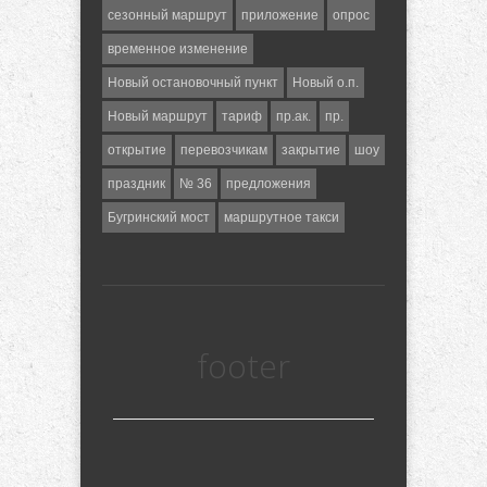
сезонный маршрут
приложение
опрос
временное изменение
Новый остановочный пункт
Новый о.п.
Новый маршрут
тариф
пр.ак.
пр.
открытие
перевозчикам
закрытие
шоу
праздник
№ 36
предложения
Бугринский мост
маршрутное такси
footer