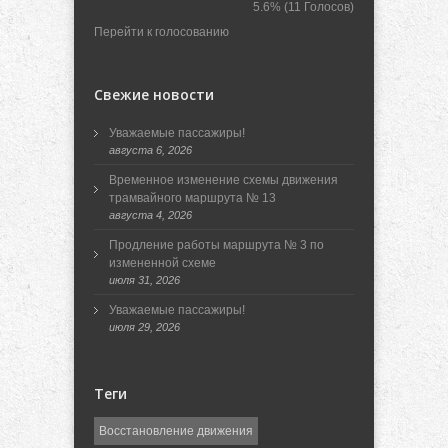
5.6%
(11 Голосов)
Перейти к голосованию
Свежие новости
Уважаемые пассажиры!
августа 6, 2026
Временное изменение схемы движения
трамвайного маршрута № 13
августа 4, 2026
Продление работы маршрута № 3 по
измененной схеме
июля 31, 2026
Уважаемые пассажиры!
июля 29, 2026
Теги
Восстановление движения