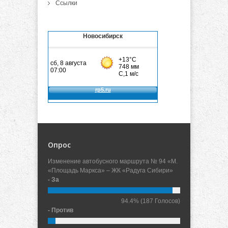
Ссылки
Новосибирск
Опрос
Изменение автобусного маршрута № 94 «М.
«Площадь Маркса» – ЖК «Радуга Сибири»
- За
94.4%
(187 Голосов)
- Против