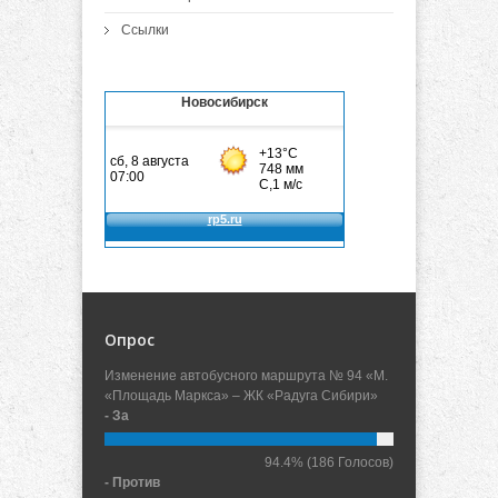
Ссылки
Новосибирск
Опрос
Изменение автобусного маршрута № 94 «М.
«Площадь Маркса» – ЖК «Радуга Сибири»
- За
94.4%
(186 Голосов)
- Против