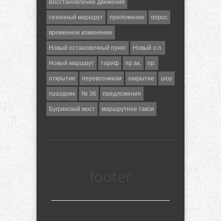
Восстановление движения
сезонный маршрут
приложение
опрос
временное изменение
Новый остановочный пункт
Новый о.п.
Новый маршрут
тариф
пр.ак.
пр.
открытие
перевозчикам
закрытие
шоу
праздник
№ 36
предложения
Бугринский мост
маршрутное такси
footer