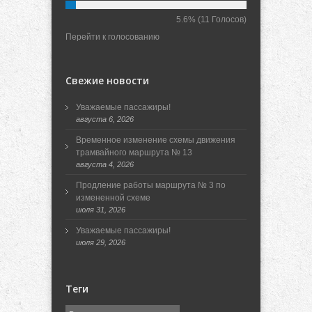
5.6%
(11 Голосов)
Перейти к голосованию
Свежие новости
Уважаемые пассажиры!
августа 6, 2026
Временное изменение схемы движения
трамвайного маршрута № 13
августа 4, 2026
Продление работы маршрута № 3 по
измененной схеме
июля 31, 2026
Уважаемые пассажиры!
июля 29, 2026
Теги