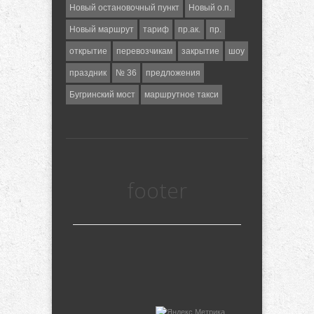
Новый остановочный пункт
Новый о.п.
Новый маршрут
тариф
пр.ак.
пр.
открытие
перевозчикам
закрытие
шоу
праздник
№ 36
предложения
Бугринский мост
маршрутное такси
footer