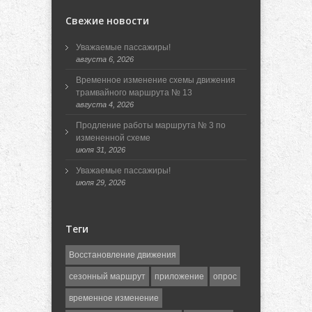
Свежие новости
Уважаемые пассажиры!
августа 6, 2026
Временное изменение схемы движения
трамвайного маршрута № 13
августа 4, 2026
Продление работы маршрута № 3 по
измененной схеме
июля 31, 2026
Уважаемые пассажиры!
июля 29, 2026
Теги
Восстановление движения
сезонный маршрут
приложение
опрос
временное изменение