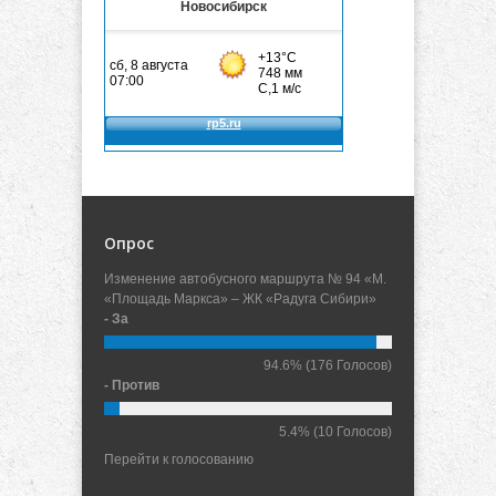
Новосибирск
Опрос
Изменение автобусного маршрута № 94 «М.
«Площадь Маркса» – ЖК «Радуга Сибири»
- За
94.6%
(176 Голосов)
- Против
5.4%
(10 Голосов)
Перейти к голосованию