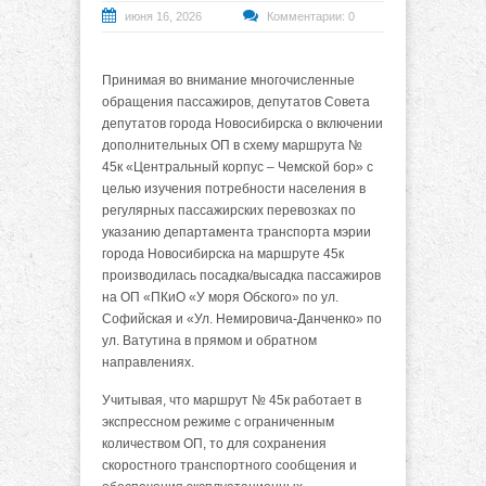
июня 16, 2026
Комментарии: 0
Принимая во внимание многочисленные
обращения пассажиров, депутатов Совета
депутатов города Новосибирска о включении
дополнительных ОП в схему маршрута №
45к «Центральный корпус – Чемской бор» с
целью изучения потребности населения в
регулярных пассажирских перевозках по
указанию департамента транспорта мэрии
города Новосибирска на маршруте 45к
производилась посадка/высадка пассажиров
на ОП «ПКиО «У моря Обского» по ул.
Софийская и «Ул. Немировича-Данченко» по
ул. Ватутина в прямом и обратном
направлениях.
Учитывая, что маршрут № 45к работает в
экспрессном режиме с ограниченным
количеством ОП, то для сохранения
скоростного транспортного сообщения и