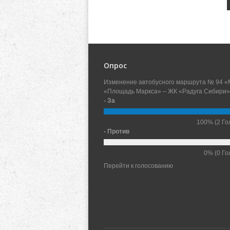
Опрос
Изменение автобусного маршрута № 94 «
«Площадь Маркса» – ЖК «Радуга Сибири»
- За
100%
(2 Го
- Против
0%
(0 Го
Перейти к голосованию