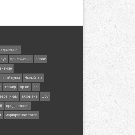
е движения
шрут
приложение
опрос
енение
очный пункт
Новый о.п.
т
тариф
пр.ак.
пр.
евозчикам
закрытие
шоу
6
предложения
т
маршрутное такси