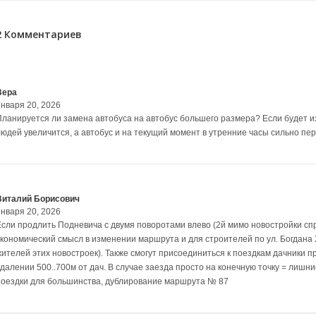
2 Комментариев
Вера
января 20, 2026
Планируется ли замена автобуса на автобус большего размера? Если будет и
людей увеличится, а автобус и на текущий момент в утренние часы сильно пе
Виталий Борисович
января 20, 2026
Если продлить Подневича с двумя поворотами влево (2й мимо новостройки спр
экономический смысл в изменении маршрута и для строителей по ул. Богдана 
жителей этих новостроек). Также смогут присоединиться к поездкам дачники 
удалении 500..700м от дач. В случае заезда просто на конечную точку = лишн
поездки для большинства, дублирование маршрута № 87