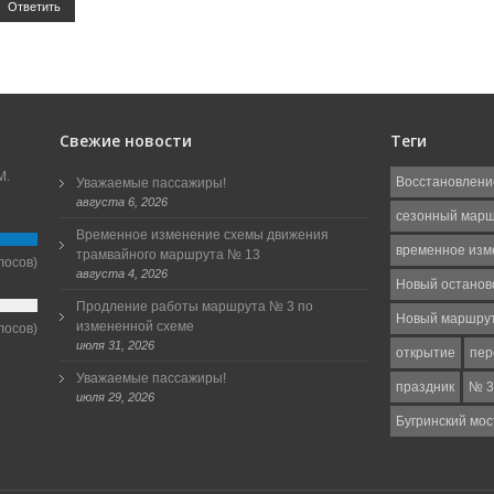
Ответить
Свежие новости
Теги
М.
Восстановлени
Уважаемые пассажиры!
августа 6, 2026
сезонный мар
Временное изменение схемы движения
временное изм
трамвайного маршрута № 13
лосов)
августа 4, 2026
Новый останов
Продление работы маршрута № 3 по
Новый маршру
измененной схеме
лосов)
июля 31, 2026
открытие
пер
Уважаемые пассажиры!
праздник
№ 3
июля 29, 2026
Бугринский мос