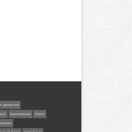
е движения
шрут
приложение
опрос
енение