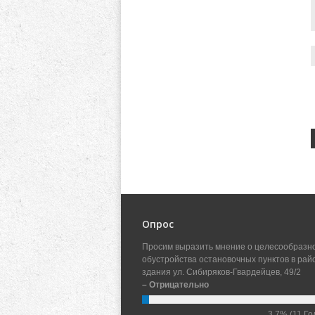
Опрос
Просим выразить мнение о целесообразн
обустройства остановочных пунктов в рай
здания ул. Сибиряков-Гвардейцев, 49/2
– Отрицательно
3.7%
(11 Го