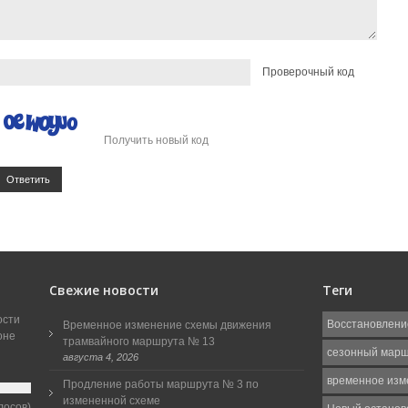
Проверочный код
Получить новый код
Ответить
Свежие новости
Теги
ости
Восстановлени
Временное изменение схемы движения
оне
трамвайного маршрута № 13
сезонный мар
августа 4, 2026
временное изм
Продление работы маршрута № 3 по
измененной схеме
лосов)