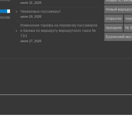
Новый останов
июля 31, 2026
Новый маршру
Уважаемые пассажиры!
июля 29, 2026
лосов)
открытие
пер
Изменение тарифа на перевозку пассажиров
праздник
№ 3
и багажа по маршруту маршрутного такси №
73/1
Бугринский мос
июля 27, 2026