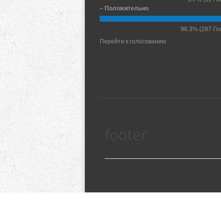
– Положительно
96.3%
(287 Го
Перейти к голосованию
footer