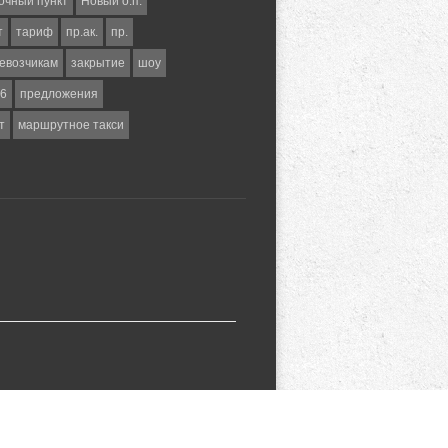
очный пункт
Новый о.п.
т
тариф
пр.ак.
пр.
евозчикам
закрытие
шоу
6
предложения
т
маршрутное такси