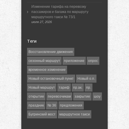
Изменение тарифа на перевозку
пассажиров и багажа по маршруту
маршрутного такси № 73/1
июля 27, 2026
Теги
Восстановление движения
сезонный маршрут
приложение
опрос
временное изменение
Новый остановочный пункт
Новый о.п.
Новый маршрут
тариф
пр.ак.
пр.
открытие
перевозчикам
закрытие
шоу
праздник
№ 36
предложения
Бугринский мост
маршрутное такси