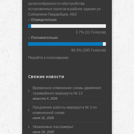
целесообразности обустройства
остановочных пунктов в районе здания ул.
Сибиряков-Гвардейцев, 49/2
– Отрицательно
3.7%
(11 Голосов)
– Положительно
96.3%
(285 Голосов)
Перейти к голосованию
Свежие новости
Временное изменение схемы движения
трамвайного маршрута № 13
августа 4, 2026
Продление работы маршрута № 3 по
измененной схеме
июля 31, 2026
Уважаемые пассажиры!
июля 29, 2026