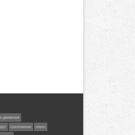
е движения
шрут
приложение
опрос