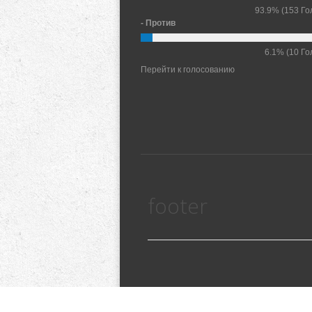
93.9%
(153 Го
- Против
6.1%
(10 Го
Перейти к голосованию
footer