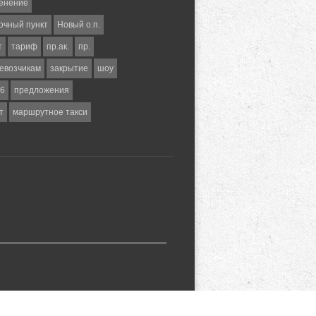
енение
очный пункт
Новый о.п.
т
тариф
пр.ак.
пр.
евозчикам
закрытие
шоу
6
предложения
т
маршрутное такси