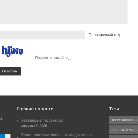
Проверочный код
Получить новый код
Ответить
Свежие новости
Теги
М.
Восстановлени
Уважаемые пассажиры!
августа 6, 2026
сезонный мар
Временное изменение схемы движения