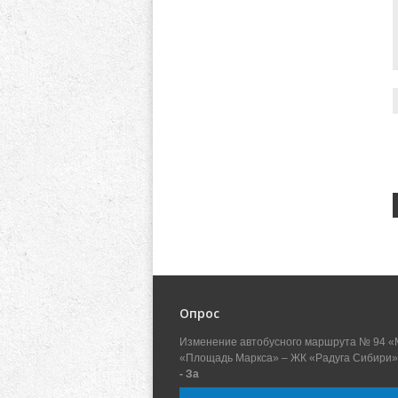
Опрос
Изменение автобусного маршрута № 94 «
«Площадь Маркса» – ЖК «Радуга Сибири»
- За