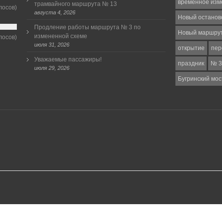
временное изм
трамвайного маршрута № 13
лосов)
августа 4, 2026
Новый останов
Продление работы маршрута № 3 по
Новый маршру
измененной схеме
лосов)
июля 31, 2026
открытие
пер
Уважаемые пассажиры!
праздник
№ 3
июля 29, 2026
Бугринский мос