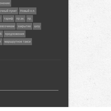
енение
очный пункт
Новый о.п.
т
тариф
пр.ак.
пр.
евозчикам
закрытие
шоу
6
предложения
т
маршрутное такси