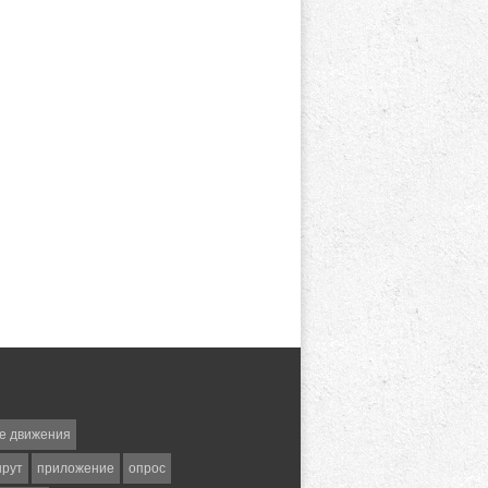
е движения
шрут
приложение
опрос