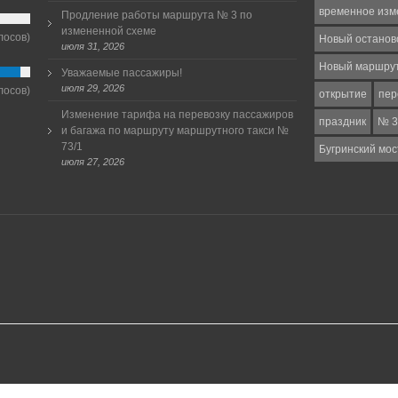
временное изм
Продление работы маршрута № 3 по
измененной схеме
лосов)
Новый останов
июля 31, 2026
Новый маршру
Уважаемые пассажиры!
июля 29, 2026
лосов)
открытие
пер
Изменение тарифа на перевозку пассажиров
праздник
№ 3
и багажа по маршруту маршрутного такси №
73/1
Бугринский мос
июля 27, 2026