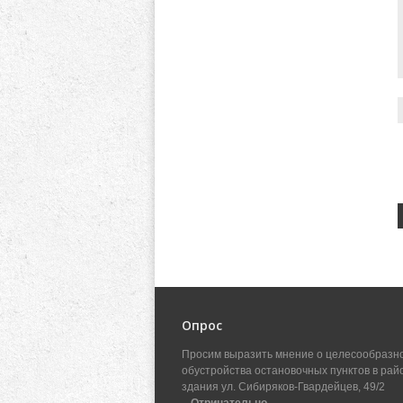
Опрос
Просим выразить мнение о целесообразн
обустройства остановочных пунктов в рай
здания ул. Сибиряков-Гвардейцев, 49/2