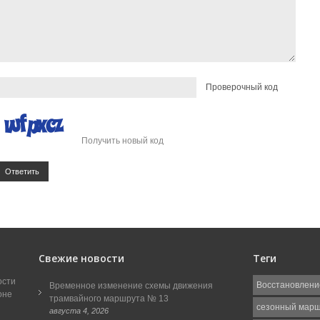
Проверочный код
Получить новый код
Ответить
Свежие новости
Теги
ости
Восстановлени
Временное изменение схемы движения
оне
трамвайного маршрута № 13
сезонный мар
августа 4, 2026