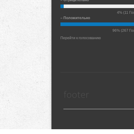
– Отрицательно
4%
(11 Го
– Положительно
96%
(267 Го
Перейти к голосованию
footer