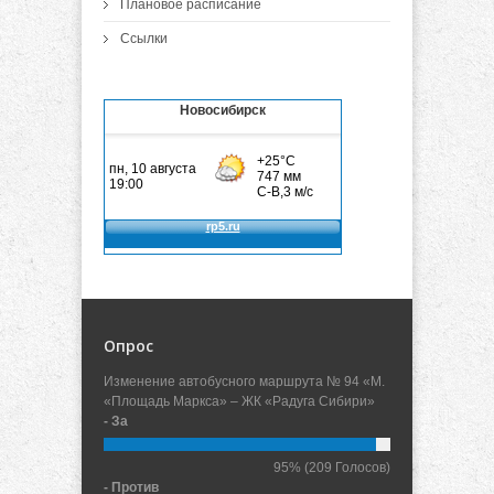
Плановое расписание
Ссылки
Новосибирск
Опрос
Изменение автобусного маршрута № 94 «М.
«Площадь Маркса» – ЖК «Радуга Сибири»
- За
95%
(209 Голосов)
- Против