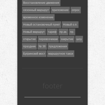
Восстановление движения
сезонный маршрут
приложение
опрос
временное изменение
Новый остановочный пункт
Новый о.п.
Новый маршрут
тариф
пр.ак.
пр.
открытие
перевозчикам
закрытие
шоу
праздник
№ 36
предложения
Бугринский мост
маршрутное такси
footer