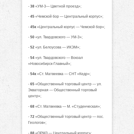
-
38
«УМ-3— Цветной проезд»;
-
45
«Чемской бор — Центральный корпус»;
-
45к
«Центральный корпус — Чемской бор»;
-
50
«ул. Твардовского — УМ-3»;
-
52
«ул. Белоусова — ИКЭМ»;
-
54
«ул. Твардовского — Вокзал
«Новосибирск-Главный»;
-
54к
«Ст. Матвеевка — СНТ «Кедр»;
-
65
«Общественный торговый центр — ул.
Экваторная — Общественный торговый
центр»;
-
68
«Ст. Матвеевка — М. «Студенческая»;
-
72
«Общественный торговый центр — пос.
Геологов»;
-
88
«ОРМЗ — Центральный корпус»;