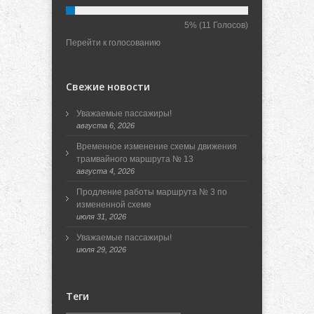
5%
(11 Голосов)
Перейти к голосованию
Свежие новости
Уважаемые пассажиры!
августа 6, 2026
Временное изменение схемы движения
трамвайного маршрута № 13
августа 4, 2026
Продление работы маршрута № 3 по
измененной схеме
июля 31, 2026
Уважаемые пассажиры!
июля 29, 2026
Теги