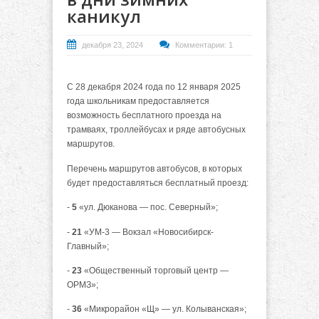
каникул
декабря 23, 2024
Комментарии: 1
С 28 декабря 2024 года по 12 января 2025
года школьникам предоставляется
возможность бесплатного проезда на
трамваях, троллейбусах и ряде автобусных
маршрутов.
Перечень маршрутов автобусов, в которых
будет предоставляться бесплатный проезд:
-
5
«ул. Дюканова — пос. Северный»;
-
21
«УМ-3 — Вокзал «Новосибирск-
Главный»;
-
23
«Общественный торговый центр —
ОРМЗ»;
-
36
«Микрорайон «Щ» — ул. Колыванская»;