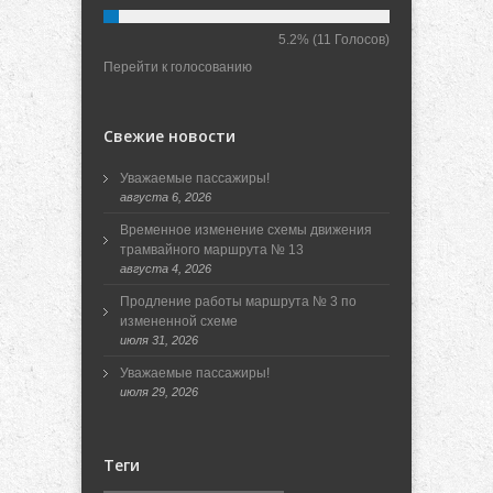
5.2%
(11 Голосов)
Перейти к голосованию
Свежие новости
Уважаемые пассажиры!
августа 6, 2026
Временное изменение схемы движения
трамвайного маршрута № 13
августа 4, 2026
Продление работы маршрута № 3 по
измененной схеме
июля 31, 2026
Уважаемые пассажиры!
июля 29, 2026
Теги