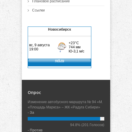
Плановое расписание
Ссылки
Новосибирск
Опрос
Изменение автобусного маршрута № 94 «М.
«Площадь Маркса» – ЖК «Радуга Сибири»
- За
94.8%
(201 Голосов)
- Против