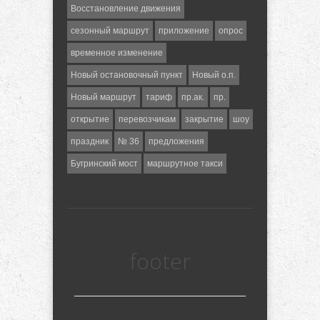
Восстановление движения
сезонный маршрут
приложение
опрос
временное изменение
Новый остановочный пункт
Новый о.п.
Новый маршрут
тариф
пр.ак.
пр.
открытие
перевозчикам
закрытие
шоу
праздник
№ 36
предложения
Бугринский мост
маршрутное такси
footer