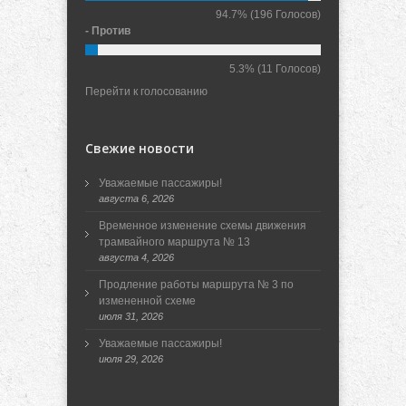
94.7%
(196 Голосов)
- Против
5.3%
(11 Голосов)
Перейти к голосованию
Свежие новости
Уважаемые пассажиры!
августа 6, 2026
Временное изменение схемы движения
трамвайного маршрута № 13
августа 4, 2026
Продление работы маршрута № 3 по
измененной схеме
июля 31, 2026
Уважаемые пассажиры!
июля 29, 2026