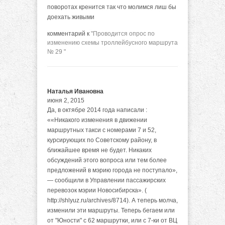
поворотах кренится так что молимся лиш бы
доехать живыми
комментарий к
"Проводится опрос по
изменению схемы троллейбусного маршрута
№ 29 "
Наталья Ивановна
июня 2, 2015
Да, в октябре 2014 года написали :
««Никакого изменения в движении
маршрутных такси с номерами 7 и 52,
курсирующих по Советскому району, в
ближайшее время не будет. Никаких
обсуждений этого вопроса или тем более
предложений в мэрию города не поступало»,
— сообщили в Управлении пассажирских
перевозок мэрии Новосибирска». (
http://shlyuz.ru/archives/8714). А теперь молча,
изменили эти маршруты. Теперь бегаем или
от "Юности" с 62 маршрутки, или с 7-ки от ВЦ