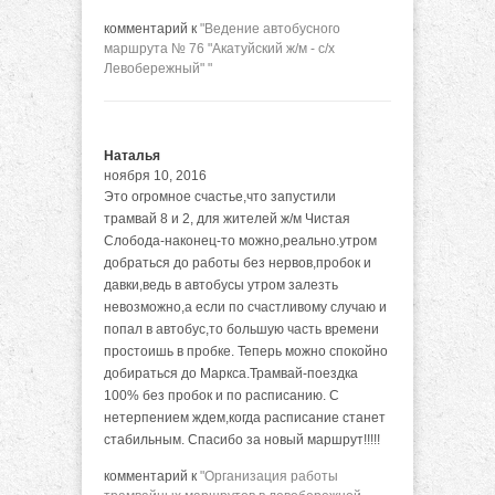
комментарий к
"Ведение автобусного
маршрута № 76 "Акатуйский ж/м - с/х
Левобережный" "
Наталья
ноября 10, 2016
Это огромное счастье,что запустили
трамвай 8 и 2, для жителей ж/м Чистая
Слобода-наконец-то можно,реально.утром
добраться до работы без нервов,пробок и
давки,ведь в автобусы утром залезть
невозможно,а если по счастливому случаю и
попал в автобус,то большую часть времени
простоишь в пробке. Теперь можно спокойно
добираться до Маркса.Трамвай-поездка
100% без пробок и по расписанию. С
нетерпением ждем,когда расписание станет
стабильным. Спасибо за новый маршрут!!!!!
комментарий к
"Организация работы