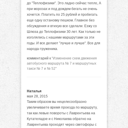
до "Теплофизики". Это ладно сейчас тепло, А
при морозах и под дождем бегать не очень
хочется. Платить по 25 рублей и пробегать
еще одну остановку пешком. Главное без
обсуждения и втихую все сделали. Езжу со
Шлюза до Теплофизики 30 лет. Как только не
изголялись с нашими маршрутами за эти
годы. И все делают "лучше и лучше". Все для
народа-труженика.
комментарий к
"Изменение схем движения
автобусного маршрута № 7 и маршрутных
такси № 7 и № 52"
Наталья
мая 28, 2015
Таким образом вы нецелесообразно
увеличиваете время проезда по маршруту,
так как левые повороты с Лаврентьева на
Кутателадзе и с Николаева обратно на
Лаврентьева проходят через светофоры с