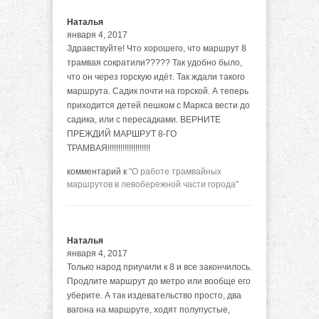
Наталья
января 4, 2017
Здравствуйте! Что хорошего, что маршрут 8
трамвая сократили????? Так удобно было,
что он через горскую идёт. Так ждали такого
маршрута. Садик почти на горской. А теперь
приходится детей пешком с Маркса вести до
садика, или с пересадками. ВЕРНИТЕ
ПРЕЖДИЙ МАРШРУТ 8-ГО
ТРАМВАЯ!!!!!!!!!!!!!!!!!!!!
комментарий к
"О работе трамвайных
маршрутов в левобережной части города"
Наталья
января 4, 2017
Только народ приучили к 8 и все закончилось.
Продлите маршрут до метро или вообще его
уберите. А так издевательство просто, два
вагона на маршруте, ходят полупустые,