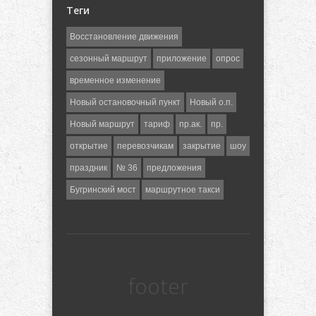
Теги
Восстановление движения
сезонный маршрут
приложение
опрос
временное изменение
Новый остановочный пункт
Новый о.п.
Новый маршрут
тариф
пр.ак.
пр.
открытие
перевозчикам
закрытие
шоу
праздник
№ 36
предложения
Бугринский мост
маршрутное такси
footer