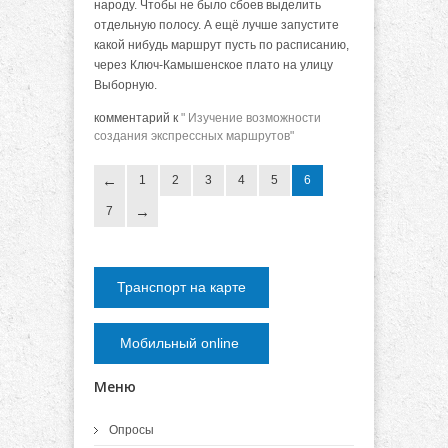
народу. Чтобы не было сбоев выделить
отдельную полосу. А ещё лучше запустите
какой нибудь маршрут пусть по расписанию,
через Ключ-Камышенское плато на улицу
Выборную.
комментарий к
" Изучение возможности
создания экспрессных маршрутов"
1
2
3
4
5
6
7
Транспорт на карте
Мобильный online
Меню
Опросы