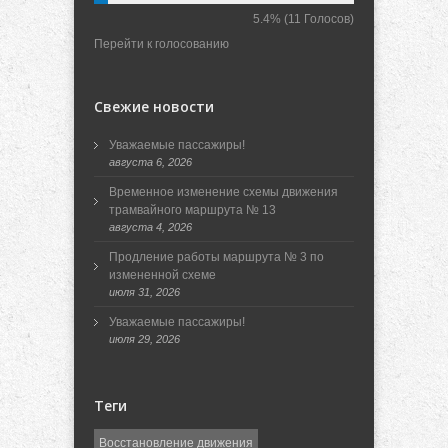
5.4%
(11 Голосов)
Перейти к голосованию
Свежие новости
Уважаемые пассажиры!
августа 6, 2026
Временное изменение схемы движения
трамвайного маршрута № 13
августа 4, 2026
Продление работы маршрута № 3 по
измененной схеме
июля 31, 2026
Уважаемые пассажиры!
июля 29, 2026
Теги
Восстановление движения