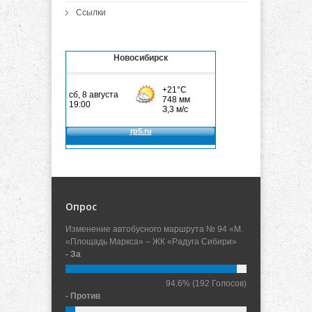
Ссылки
Новосибирск
Опрос
Изменение автобусного маршрута № 94 «М.
«Площадь Маркса» – ЖК «Радуга Сибири»
- За
94.6%
(192 Голосов)
- Против