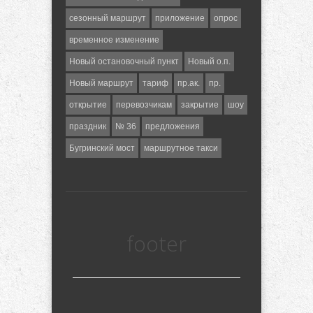
сезонный маршрут
приложение
опрос
временное изменение
Новый остановочный пункт
Новый о.п.
Новый маршрут
тариф
пр.ак.
пр.
открытие
перевозчикам
закрытие
шоу
праздник
№ 36
предложения
Бугринский мост
маршрутное такси
footer