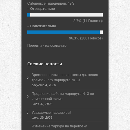
Сибиряков-Гвардейцев, 49/2
– Отрицательно
3.7%
(11 Голосов)
– Положительно
96.3%
(288 Голосов)
Перейти к голосованию
Свежие новости
Временное изменение схемы движения
трамвайного маршрута № 13
августа 4, 2026
Продление работы маршрута № 3 по
измененной схеме
июля 31, 2026
Уважаемые пассажиры!
июля 29, 2026
Изменение тарифа на перевозку