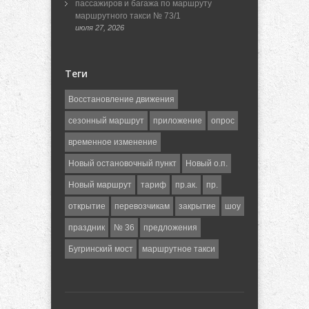
пассажиров и багажа по маршруту
маршрутного такси № 73/1
июля 27, 2026
Теги
Восстановление движения
сезонный маршрут
приложение
опрос
временное изменение
Новый остановочный пункт
Новый о.п.
Новый маршрут
тариф
пр.ак.
пр.
открытие
перевозчикам
закрытие
шоу
праздник
№ 36
предложения
Бугринский мост
маршрутное такси