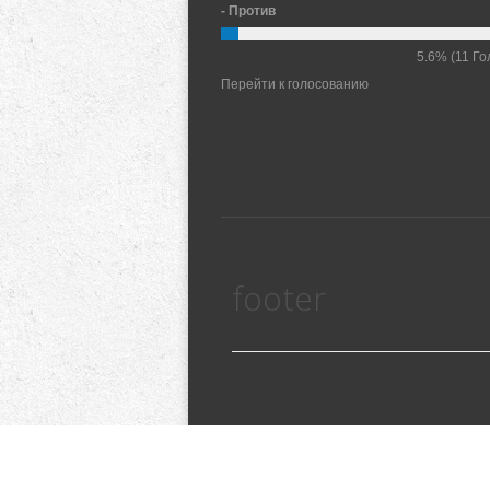
- Против
5.6%
(11 Го
Перейти к голосованию
footer