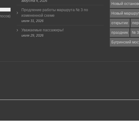
августа 4, 2026
Новый останов
Продление работы маршрута № 3 по
Новый маршру
измененной схеме
лосов)
июля 31, 2026
открытие
пер
Уважаемые пассажиры!
праздник
№ 3
июля 29, 2026
Бугринский мос