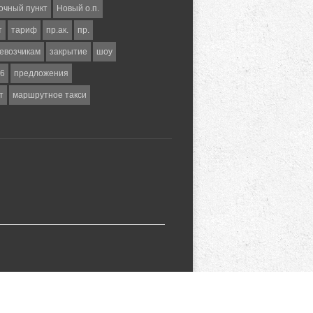
очный пункт
Новый о.п.
т
тариф
пр.ак.
пр.
евозчикам
закрытие
шоу
6
предложения
т
маршрутное такси