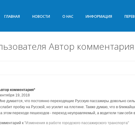
ГЛАВНАЯ
НОВОСТИ
О НАС
ИНФОРМАЦИЯ
ПЕРЕ
льзователя Автор комментария
Автор комментария*
сентября 19, 2018
Мне думается, что постоянно переходящие Русскую пассажиры довольно сильн
ослабит пробку на Русской, но усилит на плотине. Также думаю, что в ближай
на этом переходе пешеходов - переход неуправляемый, а водители там себя в
комментарий к
"Изменения в работе городского пассажирского транспорта"