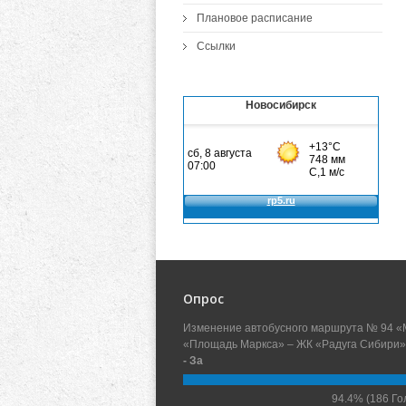
Плановое расписание
Ссылки
Новосибирск
Опрос
Изменение автобусного маршрута № 94 «
«Площадь Маркса» – ЖК «Радуга Сибири»
- За
94.4%
(186 Го