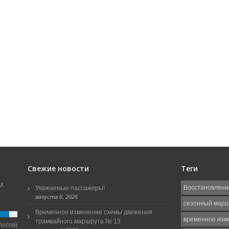
Свежие новости
Теги
М.
Восстановлени
Уважаемые пассажиры!
августа 6, 2026
сезонный мар
Временное изменение схемы движения
временное изм
трамвайного маршрута № 13
лосов)