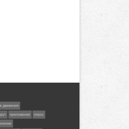
е движения
шрут
приложение
опрос
енение