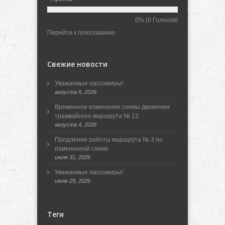
0%
(0 Голосов)
Перейти к голосованию
Свежие новости
Уважаемые пассажиры!
августа 6, 2026
Временное изменение схемы движения
трамвайного маршрута № 13
августа 4, 2026
Продление работы маршрута № 3 по
измененной схеме
июля 31, 2026
Уважаемые пассажиры!
июля 29, 2026
Теги