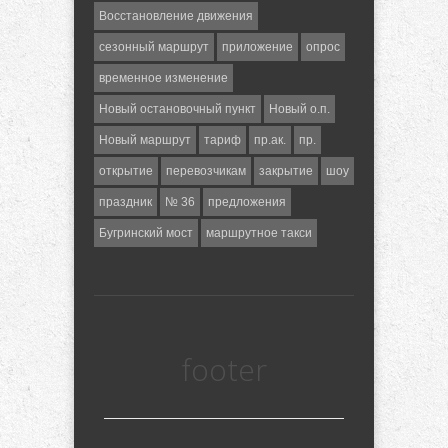
Восстановление движения
сезонный маршрут
приложение
опрос
временное изменение
Новый остановочный пункт
Новый о.п.
Новый маршрут
тариф
пр.ак.
пр.
открытие
перевозчикам
закрытие
шоу
праздник
№ 36
предложения
Бугринский мост
маршрутное такси
footer