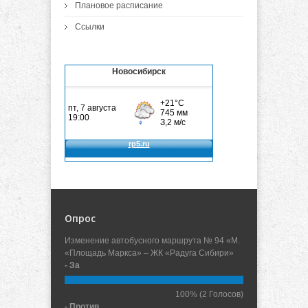
Плановое расписание
Ссылки
Новосибирск
Опрос
Изменение автобусного маршрута № 94 «М.
«Площадь Маркса» – ЖК «Радуга Сибири»
- За
100%
(2 Голосов)
- Против