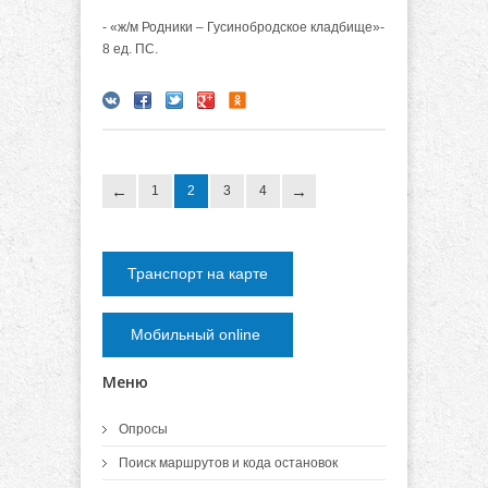
- «ж/м Родники – Гусинобродское кладбище»-
8 ед. ПС.
1
2
3
4
Транспорт на карте
Мобильный online
Меню
Опросы
Поиск маршрутов и кода остановок